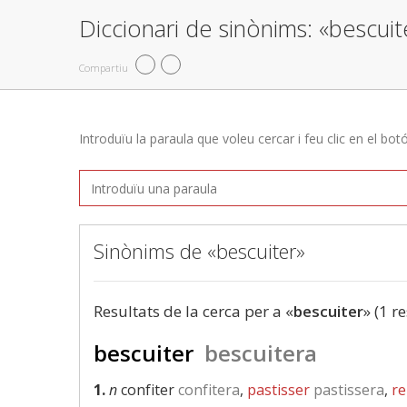
Diccionari de sinònims: «bescuit
Compartiu
Introduïu la paraula que voleu cercar i feu clic en el bot
Sinònims de «bescuiter»
Resultats de la cerca per a «
bescuiter
» (1 r
bescuiter
bescuitera
1.
n
confiter
confitera
,
pastisser
pastissera
,
re