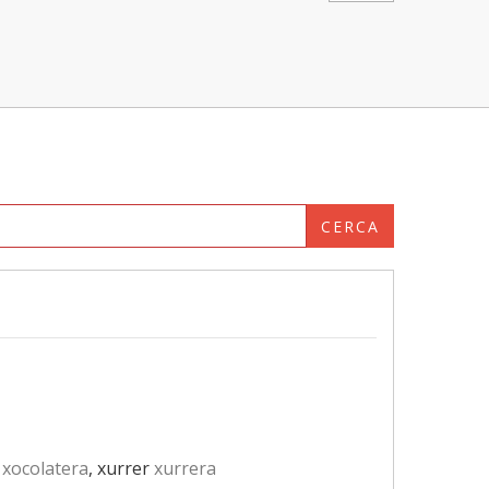
CERCA
xocolatera
, xurrer
xurrera