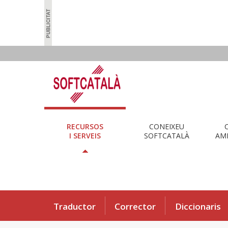
RECURSOS
CONEIXEU
I SERVEIS
SOFTCATALÀ
AMB
Traductor
Corrector
Diccionaris