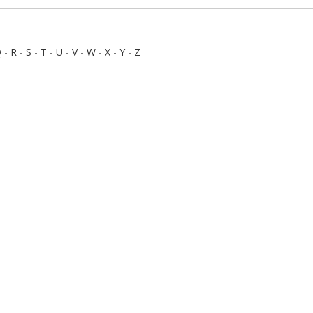
Q
-
R
-
S
-
T
-
U
-
V
-
W
-
X
-
Y
-
Z