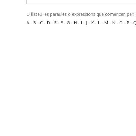
O llisteu les paraules o expressions que comencen per:
A
-
B
-
C
-
D
-
E
-
F
-
G
-
H
-
I
-
J
-
K
-
L
-
M
-
N
-
O
-
P
-