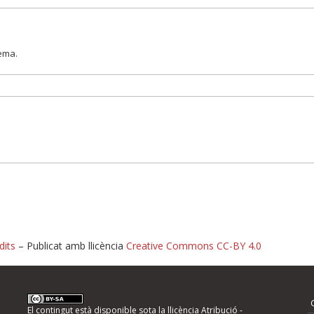
lema.
dits
– Publicat amb llicència
Creative Commons CC-BY 4.0
nformeu d'errors
El contingut està disponible sota la llicència
Atribució -