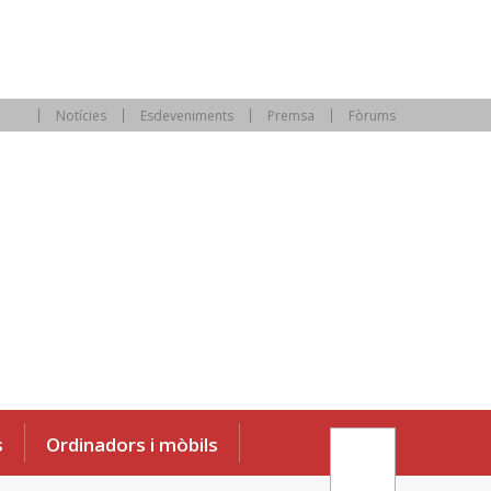
Notícies
Esdeveniments
Premsa
Fòrums
s
Ordinadors i mòbils