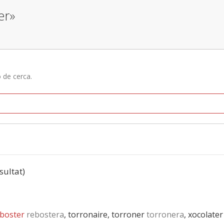
er»
ó de cerca.
esultat)
boster
rebostera
, torronaire, torroner
torronera
, xocolater