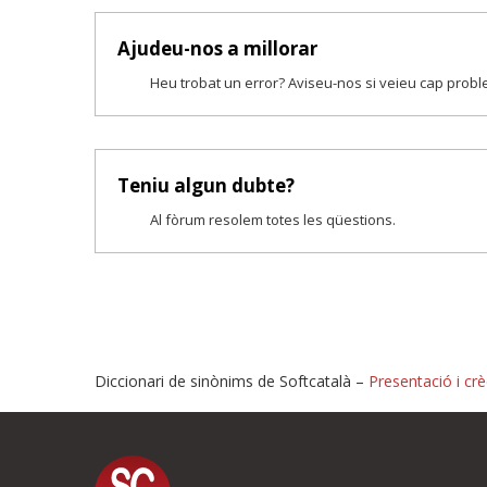
Ajudeu-nos a millorar
Heu trobat un error? Aviseu-nos si veieu cap prob
Teniu algun dubte?
Al fòrum resolem totes les qüestions.
Diccionari de sinònims de Softcatalà –
Presentació i crè
Proposeu-nos millores o i