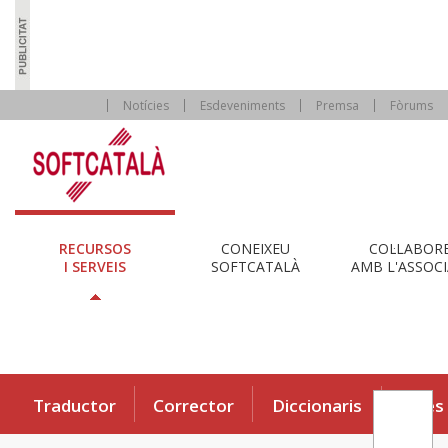
Notícies
Esdeveniments
Premsa
Fòrums
RECURSOS
CONEIXEU
COL·LABOR
I SERVEIS
SOFTCATALÀ
AMB L'ASSOCI
Traductor
Corrector
Diccionaris
Eines