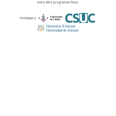
entre altre programari lliure.
Comentari *
Hostatjat a:
ENVIA