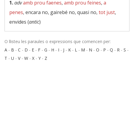
1.
adv
amb prou faenes
,
amb prou feines
,
a
penes
, encara no, gairebé no, quasi no,
tot just
,
envides (
antic
)
O llisteu les paraules o expressions que comencen per:
A
-
B
-
C
-
D
-
E
-
F
-
G
-
H
-
I
-
J
-
K
-
L
-
M
-
N
-
O
-
P
-
Q
-
R
-
S
-
T
-
U
-
V
-
W
-
X
-
Y
-
Z