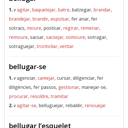
1.
v
agitar
,
baquetejar
,
batre
, batzegar,
brandar
,
brandejar
,
brandir
,
espolsar
, fer anar, fer
sotracs,
moure
, posticar,
regirar
,
remenar
,
remoure
, sacsar,
sacsejar
,
somoure
, sotragar,
sotraguejar,
trontollar
,
ventar
bellugar-se
1.
v
agenciar,
camejar
, cursar, diligenciar, fer
diligències, fer passos,
gestionar
, manejar-se,
procurar
,
resoldre
,
tramitar
2.
v
agitar-se
, belluguejar, rebaldir,
renouejar
bellugar l’esquelet