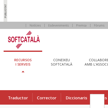
Notícies
Esdeveniments
Premsa
Fòrums
RECURSOS
CONEIXEU
COL·LABOR
I SERVEIS
SOFTCATALÀ
AMB L'ASSOCI
Traductor
Corrector
Diccionaris
Eines