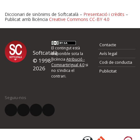
Diccionari de sinònims de Softcatalà –
Presentació i crèdits
–
Publicat amb llicència
Creative Commons CC-BY 4.0
Proposeu-nos millores o 
Contacte
d'errors
El contingut està
Softcatalà
Avís legal
disponible sota la
llicència
Atribució -
© 1998-
Codi de conducta
Si heu trobat un error o voleu proposar alguna millora, ompliu els ca
CompartirIgual 4.0
si
2026
quina és la millora que proposeu o l'error del qual voleu informar-no
no s'indica el
Publicitat
contrari.
El vostre nom *
Seguiu-nos
El vostre correu electrònic *
Què proposeu?