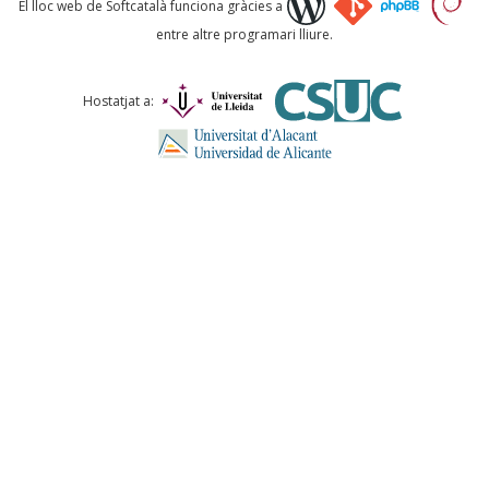
El lloc web de Softcatalà funciona gràcies a
entre altre programari lliure.
Comentari *
Hostatjat a:
ENVIA