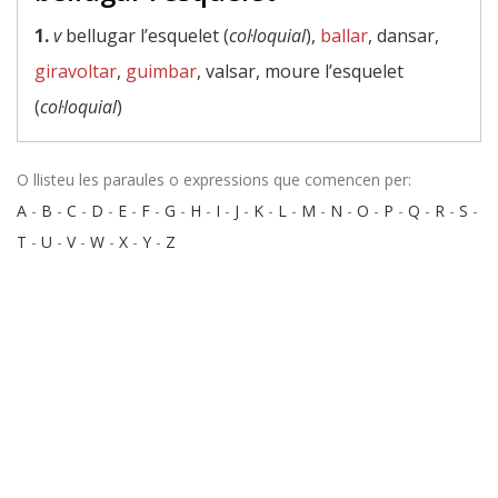
1.
v
bellugar l’esquelet (
col·loquial
),
ballar
, dansar,
giravoltar
,
guimbar
, valsar, moure l’esquelet
(
col·loquial
)
O llisteu les paraules o expressions que comencen per:
A
-
B
-
C
-
D
-
E
-
F
-
G
-
H
-
I
-
J
-
K
-
L
-
M
-
N
-
O
-
P
-
Q
-
R
-
S
-
T
-
U
-
V
-
W
-
X
-
Y
-
Z