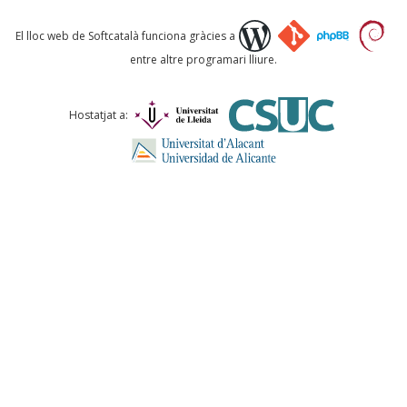
Què proposeu?
El lloc web de Softcatalà funciona gràcies a
entre altre programari lliure.
Comentari *
Hostatjat a:
ENVIA