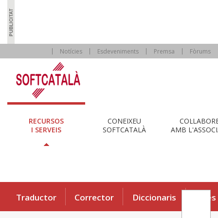
Notícies
Esdeveniments
Premsa
Fòrums
RECURSOS
CONEIXEU
COL·LABOR
I SERVEIS
SOFTCATALÀ
AMB L'ASSOCI
Traductor
Corrector
Diccionaris
Eines