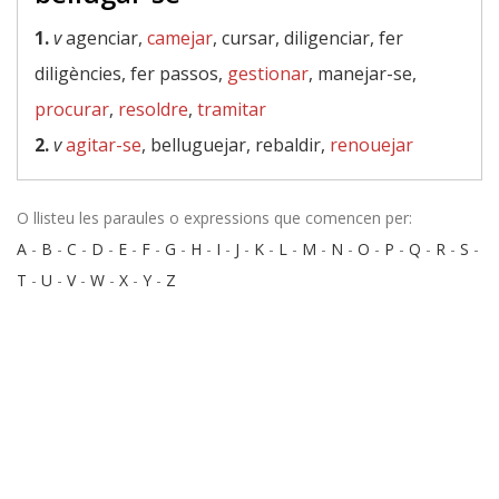
1.
v
agenciar,
camejar
, cursar, diligenciar, fer
diligències, fer passos,
gestionar
, manejar-se,
procurar
,
resoldre
,
tramitar
2.
v
agitar-se
, belluguejar, rebaldir,
renouejar
O llisteu les paraules o expressions que comencen per:
A
-
B
-
C
-
D
-
E
-
F
-
G
-
H
-
I
-
J
-
K
-
L
-
M
-
N
-
O
-
P
-
Q
-
R
-
S
-
T
-
U
-
V
-
W
-
X
-
Y
-
Z