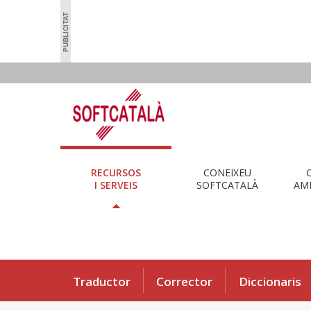
RECURSOS
CONEIXEU
I SERVEIS
SOFTCATALÀ
AMB
Traductor
Corrector
Diccionaris