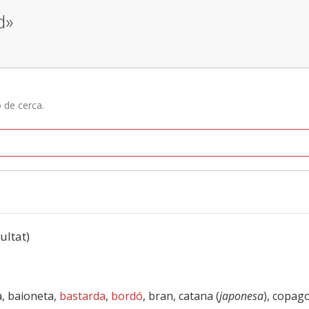
d»
ó de cerca.
sultat)
a, baioneta,
bastarda
,
bordó
, bran, catana (
japonesa
), copag