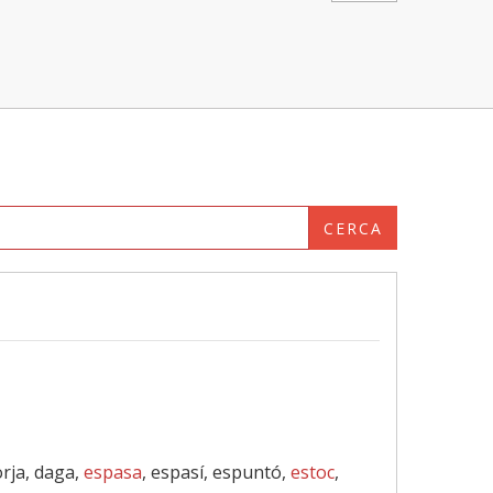
CERCA
orja, daga,
espasa
, espasí, espuntó,
estoc
,