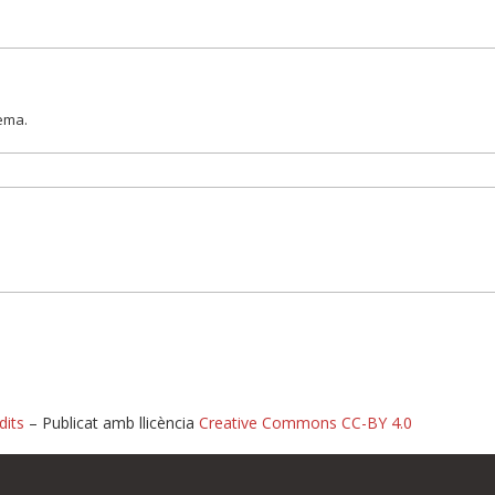
lema.
dits
– Publicat amb llicència
Creative Commons CC-BY 4.0