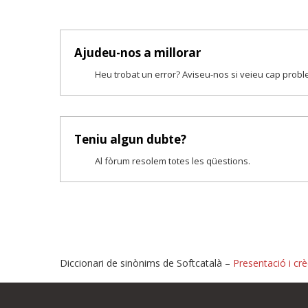
Ajudeu-nos a millorar
Heu trobat un error? Aviseu-nos si veieu cap prob
Teniu algun dubte?
Al fòrum resolem totes les qüestions.
Diccionari de sinònims de Softcatalà –
Presentació i crè