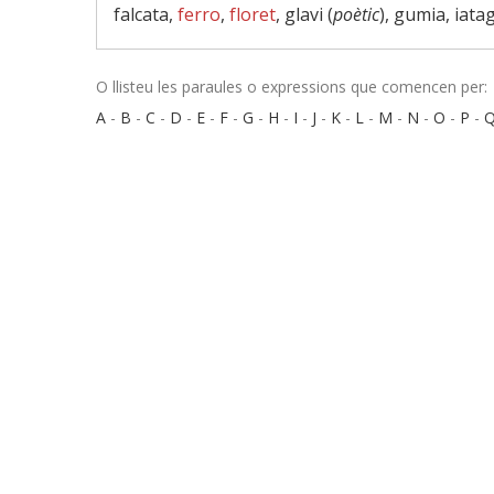
falcata,
ferro
,
floret
, glavi (
poètic
), gumia, iata
O llisteu les paraules o expressions que comencen per:
A
-
B
-
C
-
D
-
E
-
F
-
G
-
H
-
I
-
J
-
K
-
L
-
M
-
N
-
O
-
P
-