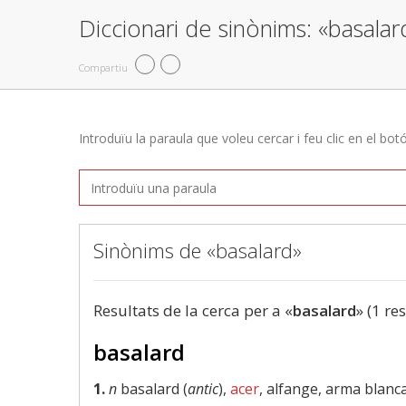
Diccionari de sinònims: «basalar
Compartiu
Introduïu la paraula que voleu cercar i feu clic en el bot
Sinònims de «basalard»
Resultats de la cerca per a «
basalard
» (1 re
basalard
1.
n
basalard (
antic
),
acer
, alfange, arma blanc