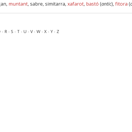
gan,
muntant
, sabre, simitarra,
xafarot
,
bastó
(
antic
),
fitora
(
Q
-
R
-
S
-
T
-
U
-
V
-
W
-
X
-
Y
-
Z