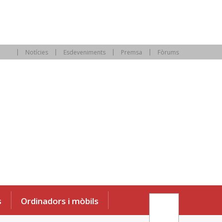
Notícies
Esdeveniments
Premsa
Fòrums
s
Ordinadors i mòbils