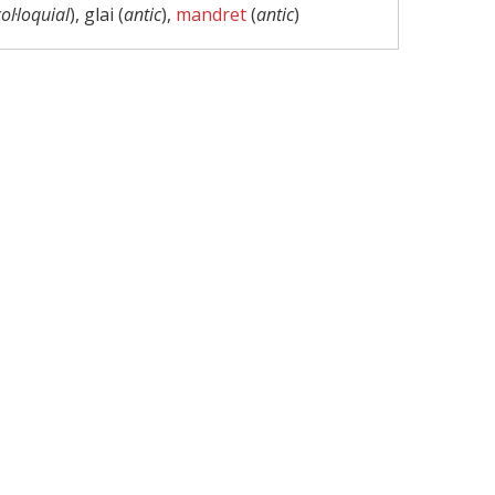
col·loquial
), glai (
antic
),
mandret
(
antic
)