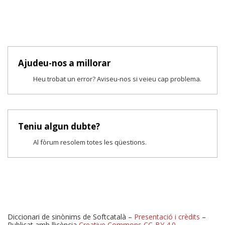
Ajudeu-nos a millorar
Heu trobat un error? Aviseu-nos si veieu cap problema.
Teniu algun dubte?
Al fòrum resolem totes les qüestions.
Diccionari de sinònims de Softcatalà –
Presentació i crèdits
–
Publicat amb llicència
Creative Commons CC-BY 4.0