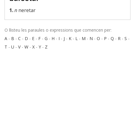
1.
n
neretar
O llisteu les paraules o expressions que comencen per:
A
-
B
-
C
-
D
-
E
-
F
-
G
-
H
-
I
-
J
-
K
-
L
-
M
-
N
-
O
-
P
-
Q
-
R
-
S
-
T
-
U
-
V
-
W
-
X
-
Y
-
Z