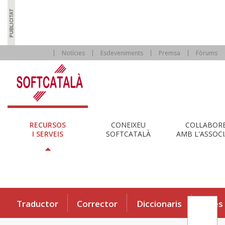
Notícies
Esdeveniments
Premsa
Fòrums
RECURSOS
CONEIXEU
COL·LABOR
I SERVEIS
SOFTCATALÀ
AMB L'ASSOCI
Traductor
Corrector
Diccionaris
Eines