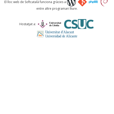
Què proposeu?
El lloc web de Softcatalà funciona gràcies a
entre altre programari lliure.
Comentari *
Hostatjat a:
ENVIA