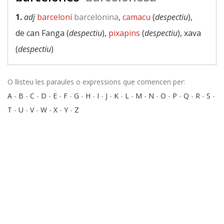
1.
adj
barceloní
barcelonina
,
camacu
(
despectiu
),
de can Fanga (
despectiu
),
pixapins
(
despectiu
), xava
(
despectiu
)
O llisteu les paraules o expressions que comencen per:
A
-
B
-
C
-
D
-
E
-
F
-
G
-
H
-
I
-
J
-
K
-
L
-
M
-
N
-
O
-
P
-
Q
-
R
-
S
-
T
-
U
-
V
-
W
-
X
-
Y
-
Z