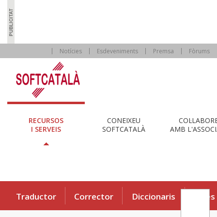
Notícies
Esdeveniments
Premsa
Fòrums
RECURSOS
CONEIXEU
COL·LABOR
I SERVEIS
SOFTCATALÀ
AMB L'ASSOCI
Traductor
Corrector
Diccionaris
Eines