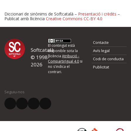
Diccionari de sinònims de Softcatalà –
Presentació i crèdits
–
Publicat amb llicència
Creative Commons CC-BY 4.0
Proposeu-nos millores o 
Contacte
d'errors
El contingut està
Softcatalà
Avís legal
disponible sota la
llicència
Atribució -
© 1998-
Codi de conducta
Si heu trobat un error o voleu proposar alguna millora, ompliu els ca
CompartirIgual 4.0
si
2026
quina és la millora que proposeu o l'error del qual voleu informar-no
no s'indica el
Publicitat
contrari.
El vostre nom *
Seguiu-nos
El vostre correu electrònic *