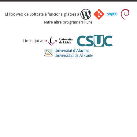
Què proposeu?
El lloc web de Softcatalà funciona gràcies a
entre altre programari lliure.
Comentari *
Hostatjat a:
ENVIA