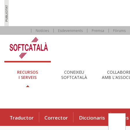
Notícies
Esdeveniments
Premsa
Fòrums
RECURSOS
CONEIXEU
COL·LABOR
I SERVEIS
SOFTCATALÀ
AMB L'ASSOCI
Traductor
Corrector
Diccionaris
Eines