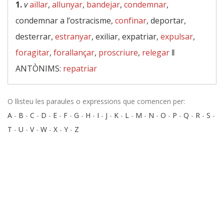
1.
v
aïllar
,
allunyar
,
bandejar
,
condemnar
,
condemnar a l’ostracisme,
confinar
, deportar,
desterrar,
estranyar
, exiliar, expatriar,
expulsar
,
foragitar
,
forallançar
,
proscriure
,
relegar
‖
ANTÒNIMS:
repatriar
O llisteu les paraules o expressions que comencen per:
A
-
B
-
C
-
D
-
E
-
F
-
G
-
H
-
I
-
J
-
K
-
L
-
M
-
N
-
O
-
P
-
Q
-
R
-
S
-
T
-
U
-
V
-
W
-
X
-
Y
-
Z