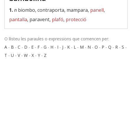
1.
n
biombo, contraporta, mampara,
panell
,
pantalla
, paravent,
plafó
,
protecció
O llisteu les paraules o expressions que comencen per:
A
-
B
-
C
-
D
-
E
-
F
-
G
-
H
-
I
-
J
-
K
-
L
-
M
-
N
-
O
-
P
-
Q
-
R
-
S
-
T
-
U
-
V
-
W
-
X
-
Y
-
Z