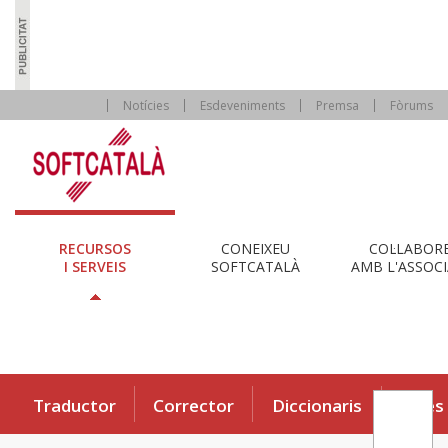
Notícies
Esdeveniments
Premsa
Fòrums
RECURSOS
CONEIXEU
COL·LABOR
I SERVEIS
SOFTCATALÀ
AMB L'ASSOCI
Traductor
Corrector
Diccionaris
Eines