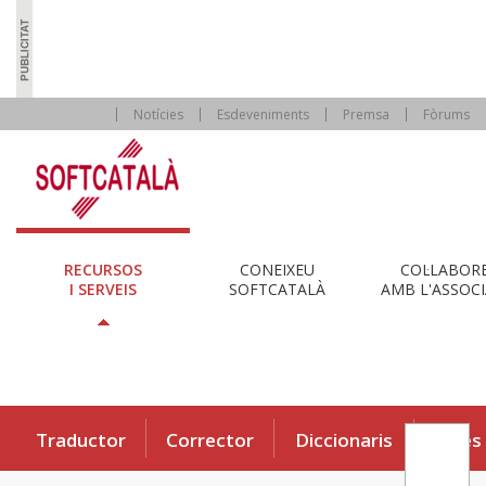
Notícies
Esdeveniments
Premsa
Fòrums
RECURSOS
CONEIXEU
COL·LABOR
I SERVEIS
SOFTCATALÀ
AMB L'ASSOCI
Traductor
Corrector
Diccionaris
Eines