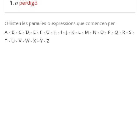
1.
n
perdigó
O llisteu les paraules o expressions que comencen per:
A
-
B
-
C
-
D
-
E
-
F
-
G
-
H
-
I
-
J
-
K
-
L
-
M
-
N
-
O
-
P
-
Q
-
R
-
S
-
T
-
U
-
V
-
W
-
X
-
Y
-
Z