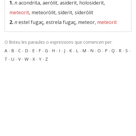
1.
n
acondrita, aeròlit, asiderit, holosiderit,
meteorit
, meteoròlit, siderit, sideròlit
2.
n
estel fugaç, estrela fugaç, meteor,
meteorit
O llisteu les paraules o expressions que comencen per:
A
-
B
-
C
-
D
-
E
-
F
-
G
-
H
-
I
-
J
-
K
-
L
-
M
-
N
-
O
-
P
-
Q
-
R
-
S
-
T
-
U
-
V
-
W
-
X
-
Y
-
Z