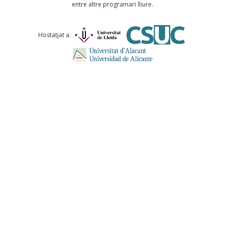
entre altre programari lliure.
Comentari *
Hostatjat a:
ENVIA