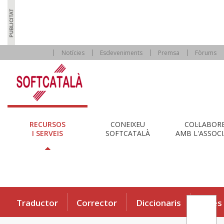
Notícies
Esdeveniments
Premsa
Fòrums
RECURSOS
CONEIXEU
COL·LABOR
I SERVEIS
SOFTCATALÀ
AMB L'ASSOCI
Traductor
Corrector
Diccionaris
Eines