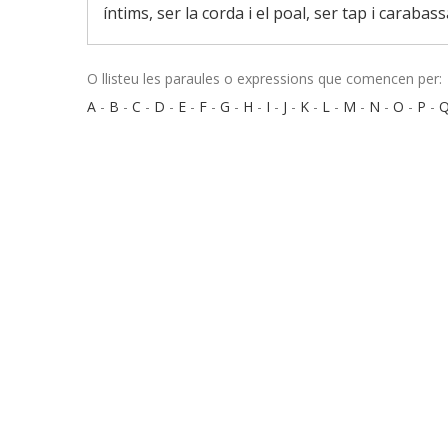
íntims, ser la corda i el poal, ser tap i carabass
O llisteu les paraules o expressions que comencen per:
A
-
B
-
C
-
D
-
E
-
F
-
G
-
H
-
I
-
J
-
K
-
L
-
M
-
N
-
O
-
P
-