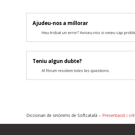
Ajudeu-nos a millorar
Heu trobat un error? Aviseu-nos si veieu cap prob
Teniu algun dubte?
Al fòrum resolem totes les qüestions.
Diccionari de sinònims de Softcatalà –
Presentació i crè