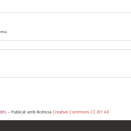
lema.
dits
– Publicat amb llicència
Creative Commons CC-BY 4.0