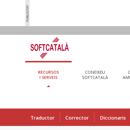
RECURSOS
CONEIXEU
I SERVEIS
SOFTCATALÀ
AMB
Traductor
Corrector
Diccionaris