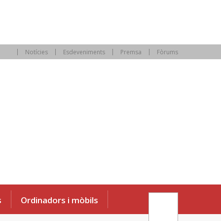
Notícies
Esdeveniments
Premsa
Fòrums
s
Ordinadors i mòbils