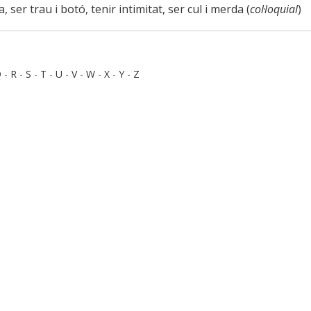
a, ser trau i botó, tenir intimitat, ser cul i merda (
col·loquial
)
Q
-
R
-
S
-
T
-
U
-
V
-
W
-
X
-
Y
-
Z