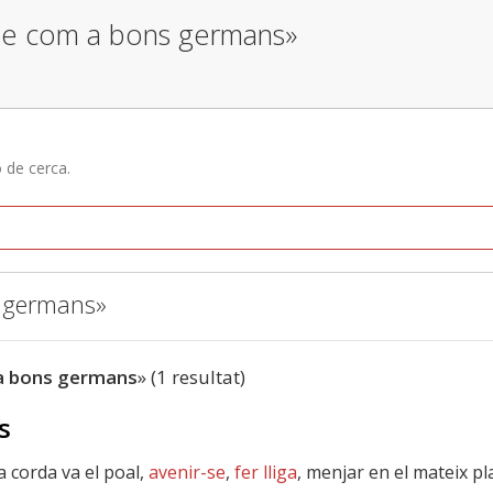
r-se com a bons germans»
ó de cerca.
s germans»
a bons germans
» (1 resultat)
s
la corda va el poal,
avenir-se
,
fer lliga
, menjar en el mateix pla