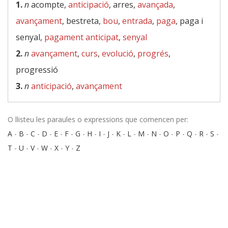
1.
n
acompte,
anticipació
, arres,
avançada
,
avançament
, bestreta,
bou
,
entrada
,
paga
, paga i
senyal,
pagament anticipat
,
senyal
2.
n
avançament
,
curs
,
evolució
,
progrés
,
progressió
3.
n
anticipació
,
avançament
O llisteu les paraules o expressions que comencen per:
A
-
B
-
C
-
D
-
E
-
F
-
G
-
H
-
I
-
J
-
K
-
L
-
M
-
N
-
O
-
P
-
Q
-
R
-
S
-
T
-
U
-
V
-
W
-
X
-
Y
-
Z