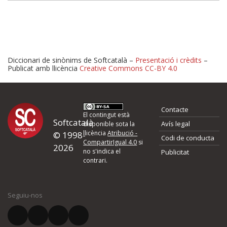
Diccionari de sinònims de Softcatalà –
Presentació i crèdits
–
Publicat amb llicència
Creative Commons CC-BY 4.0
Proposeu-nos millores o 
Contacte
d'errors
El contingut està
Softcatalà
Avís legal
disponible sota la
llicència
Atribució -
© 1998-
Codi de conducta
Si heu trobat un error o voleu proposar alguna millora, ompliu els ca
CompartirIgual 4.0
si
2026
quina és la millora que proposeu o l'error del qual voleu informar-no
no s'indica el
Publicitat
contrari.
El vostre nom *
Seguiu-nos
El vostre correu electrònic *