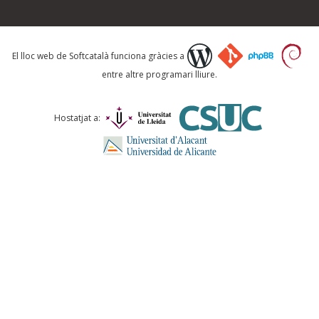
Què proposeu?
El lloc web de Softcatalà funciona gràcies a
entre altre programari lliure.
Comentari *
Hostatjat a:
ENVIA