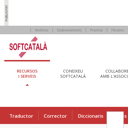
Notícies
Esdeveniments
Premsa
Fòrums
RECURSOS
CONEIXEU
COL·LABOR
I SERVEIS
SOFTCATALÀ
AMB L'ASSOCI
Traductor
Corrector
Diccionaris
Eines