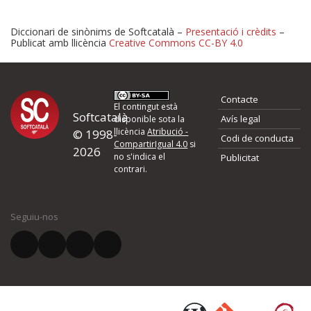
Diccionari de sinònims de Softcatalà –
Presentació i crèdits
–
Publicat amb llicència
Creative Commons CC-BY 4.0
Proposeu-nos millores o 
Contacte
d'errors
El contingut està
Softcatalà
Avís legal
disponible sota la
llicència
Atribució -
© 1998-
Codi de conducta
Si heu trobat un error o voleu proposar alguna millora, ompliu els ca
CompartirIgual 4.0
si
2026
quina és la millora que proposeu o l'error del qual voleu informar-no
no s'indica el
Publicitat
contrari.
El vostre nom *
Seguiu-nos
El vostre correu electrònic *
Què proposeu?