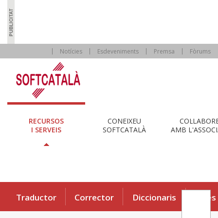
Notícies
Esdeveniments
Premsa
Fòrums
RECURSOS
CONEIXEU
COL·LABOR
I SERVEIS
SOFTCATALÀ
AMB L'ASSOCI
Traductor
Corrector
Diccionaris
Eines