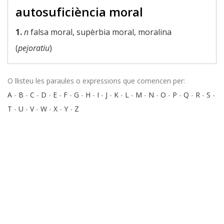
autosuficiència moral
1.
n
falsa moral, supèrbia moral, moralina
(
pejoratiu
)
O llisteu les paraules o expressions que comencen per:
A
-
B
-
C
-
D
-
E
-
F
-
G
-
H
-
I
-
J
-
K
-
L
-
M
-
N
-
O
-
P
-
Q
-
R
-
S
-
T
-
U
-
V
-
W
-
X
-
Y
-
Z