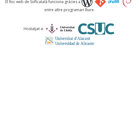
El lloc web de Softcatalà funciona gràcies a
entre altre programari lliure.
Comentari *
Hostatjat a:
ENVIA