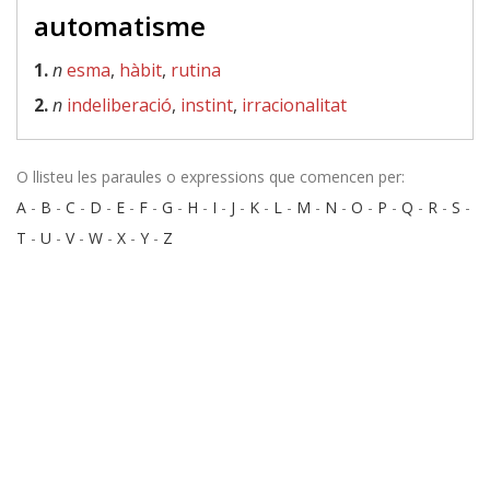
automatisme
1.
n
esma
,
hàbit
,
rutina
2.
n
indeliberació
,
instint
,
irracionalitat
O llisteu les paraules o expressions que comencen per:
A
-
B
-
C
-
D
-
E
-
F
-
G
-
H
-
I
-
J
-
K
-
L
-
M
-
N
-
O
-
P
-
Q
-
R
-
S
-
T
-
U
-
V
-
W
-
X
-
Y
-
Z