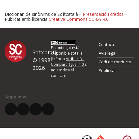
Diccionari de sinònims de Softcatalà –
Presentació i crèdits
–
Publicat amb llicència
Creative Commons CC-BY 4.0
Proposeu-nos millores o 
Contacte
d'errors
El contingut està
Softcatalà
Avís legal
disponible sota la
llicència
Atribució -
© 1998-
Codi de conducta
Si heu trobat un error o voleu proposar alguna millora, ompliu els ca
CompartirIgual 4.0
si
2026
quina és la millora que proposeu o l'error del qual voleu informar-no
no s'indica el
Publicitat
contrari.
El vostre nom *
Seguiu-nos
El vostre correu electrònic *
Què proposeu?