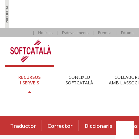
Notícies
Esdeveniments
Premsa
Fòrums
RECURSOS
CONEIXEU
COL·LABOR
I SERVEIS
SOFTCATALÀ
AMB L'ASSOCI
Traductor
Corrector
Diccionaris
Eines