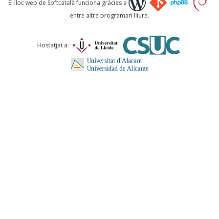
El lloc web de Softcatalà funciona gràcies a
entre altre programari lliure.
Comentari *
Hostatjat a:
ENVIA