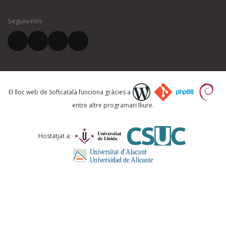
Seguiu-nos
El vostre correu electrònic *
Què proposeu?
El lloc web de Softcatalà funciona gràcies a
entre altre programari lliure.
Comentari *
Hostatjat a: