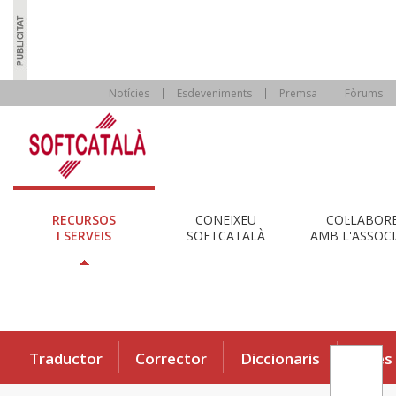
Notícies
Esdeveniments
Premsa
Fòrums
RECURSOS
CONEIXEU
COL·LABOR
I SERVEIS
SOFTCATALÀ
AMB L'ASSOCI
Traductor
Corrector
Diccionaris
Eines