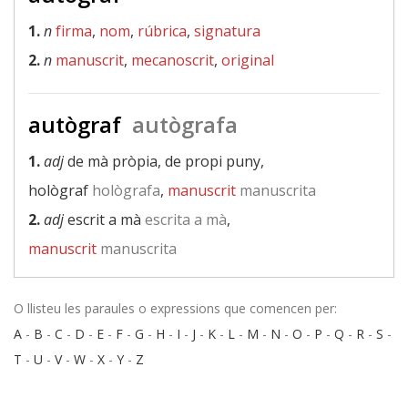
1.
n
firma
,
nom
,
rúbrica
,
signatura
2.
n
manuscrit
,
mecanoscrit
,
original
autògraf
autògrafa
1.
adj
de mà pròpia, de propi puny,
hològraf
hològrafa
,
manuscrit
manuscrita
2.
adj
escrit a mà
escrita a mà
,
manuscrit
manuscrita
O llisteu les paraules o expressions que comencen per:
A
-
B
-
C
-
D
-
E
-
F
-
G
-
H
-
I
-
J
-
K
-
L
-
M
-
N
-
O
-
P
-
Q
-
R
-
S
-
T
-
U
-
V
-
W
-
X
-
Y
-
Z