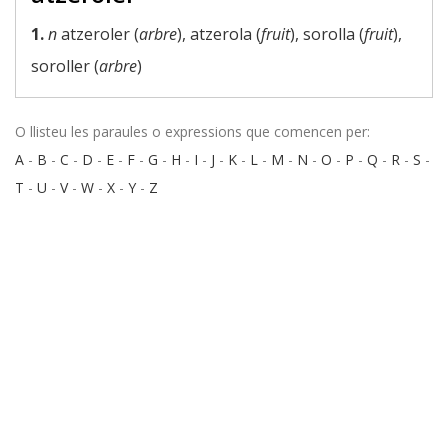
1.
n
atzeroler (
arbre
), atzerola (
fruit
), sorolla (
fruit
),
soroller (
arbre
)
O llisteu les paraules o expressions que comencen per:
A
-
B
-
C
-
D
-
E
-
F
-
G
-
H
-
I
-
J
-
K
-
L
-
M
-
N
-
O
-
P
-
Q
-
R
-
S
-
T
-
U
-
V
-
W
-
X
-
Y
-
Z