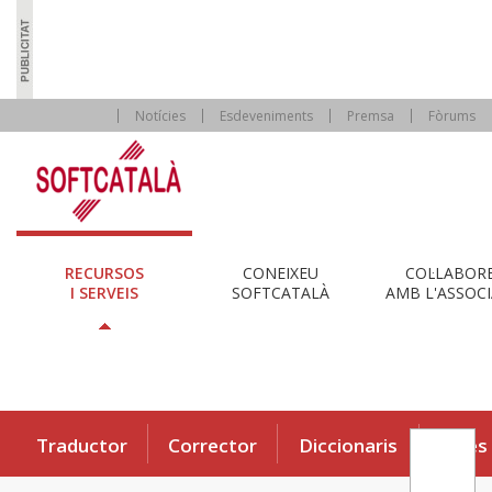
Notícies
Esdeveniments
Premsa
Fòrums
RECURSOS
CONEIXEU
COL·LABOR
I SERVEIS
SOFTCATALÀ
AMB L'ASSOCI
Traductor
Corrector
Diccionaris
Eines