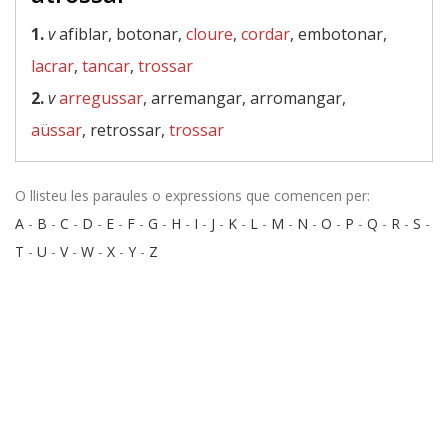
1.
v
afiblar, botonar,
cloure
,
cordar
, embotonar,
lacrar
,
tancar
,
trossar
2.
v
arregussar
, arremangar, arromangar,
aüssar
, retrossar,
trossar
O llisteu les paraules o expressions que comencen per:
A
-
B
-
C
-
D
-
E
-
F
-
G
-
H
-
I
-
J
-
K
-
L
-
M
-
N
-
O
-
P
-
Q
-
R
-
S
-
T
-
U
-
V
-
W
-
X
-
Y
-
Z