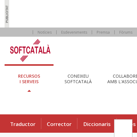
Notícies
Esdeveniments
Premsa
Fòrums
RECURSOS
CONEIXEU
COL·LABOR
I SERVEIS
SOFTCATALÀ
AMB L'ASSOCI
Traductor
Corrector
Diccionaris
Eines