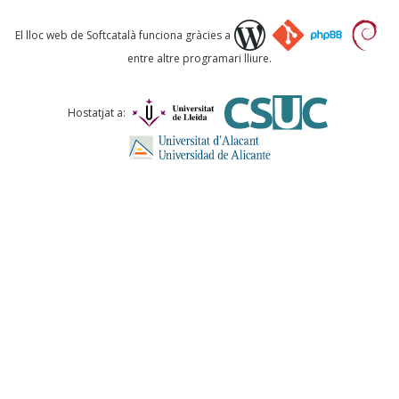
Què proposeu?
El lloc web de Softcatalà funciona gràcies a
entre altre programari lliure.
Comentari *
Hostatjat a:
ENVIA