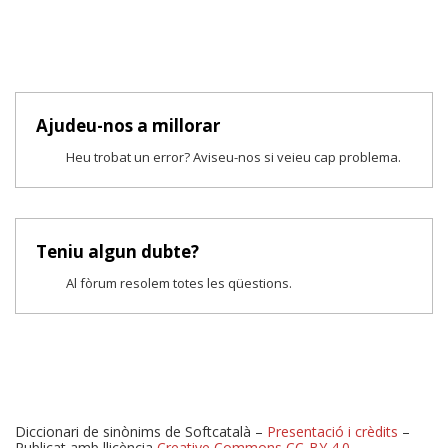
Ajudeu-nos a millorar
Heu trobat un error? Aviseu-nos si veieu cap problema.
Teniu algun dubte?
Al fòrum resolem totes les qüestions.
Diccionari de sinònims de Softcatalà –
Presentació i crèdits
–
Publicat amb llicència
Creative Commons CC-BY 4.0