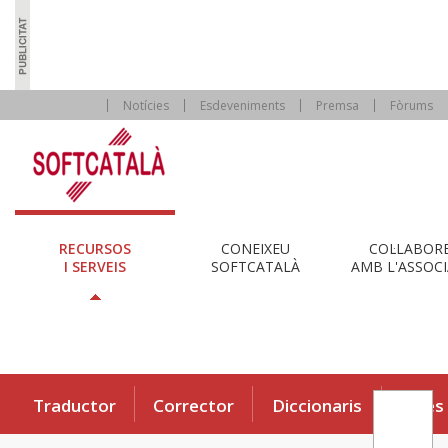
Notícies
Esdeveniments
Premsa
Fòrums
RECURSOS
CONEIXEU
COL·LABOR
I SERVEIS
SOFTCATALÀ
AMB L'ASSOCI
Traductor
Corrector
Diccionaris
Eines