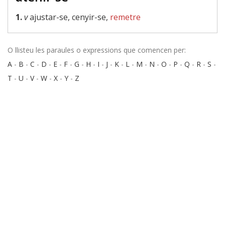
1.
v
ajustar-se, cenyir-se,
remetre
O llisteu les paraules o expressions que comencen per:
A
-
B
-
C
-
D
-
E
-
F
-
G
-
H
-
I
-
J
-
K
-
L
-
M
-
N
-
O
-
P
-
Q
-
R
-
S
-
T
-
U
-
V
-
W
-
X
-
Y
-
Z