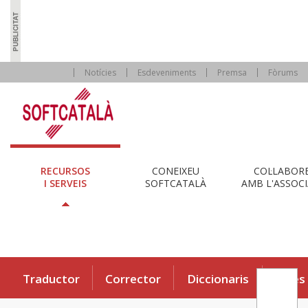
Notícies
Esdeveniments
Premsa
Fòrums
RECURSOS
CONEIXEU
COL·LABOR
I SERVEIS
SOFTCATALÀ
AMB L'ASSOCI
Traductor
Corrector
Diccionaris
Eines