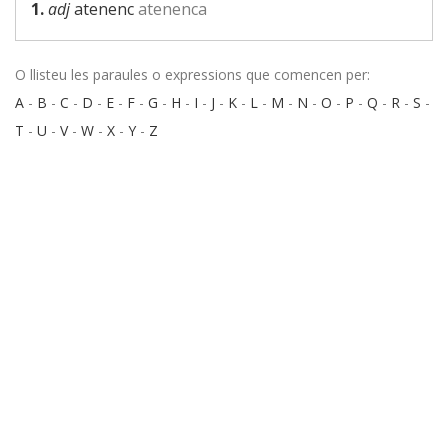
1.
adj
atenenc
atenenca
O llisteu les paraules o expressions que comencen per:
A
-
B
-
C
-
D
-
E
-
F
-
G
-
H
-
I
-
J
-
K
-
L
-
M
-
N
-
O
-
P
-
Q
-
R
-
S
-
T
-
U
-
V
-
W
-
X
-
Y
-
Z