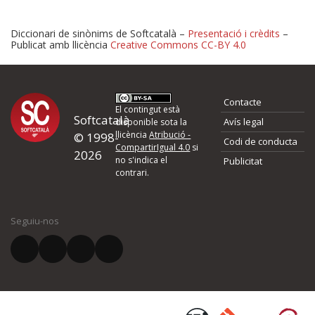
Diccionari de sinònims de Softcatalà –
Presentació i crèdits
–
Publicat amb llicència
Creative Commons CC-BY 4.0
Proposeu-nos millores o 
Contacte
d'errors
El contingut està
Softcatalà
Avís legal
disponible sota la
llicència
Atribució -
© 1998-
Codi de conducta
Si heu trobat un error o voleu proposar alguna millora, ompliu els ca
CompartirIgual 4.0
si
2026
quina és la millora que proposeu o l'error del qual voleu informar-no
no s'indica el
Publicitat
contrari.
El vostre nom *
Seguiu-nos
El vostre correu electrònic *