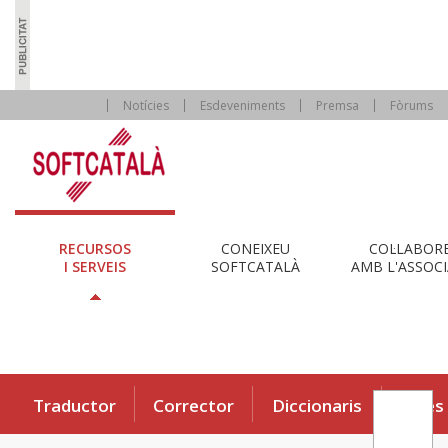
Notícies
Esdeveniments
Premsa
Fòrums
RECURSOS
CONEIXEU
COL·LABOR
I SERVEIS
SOFTCATALÀ
AMB L'ASSOCI
Traductor
Corrector
Diccionaris
Eines