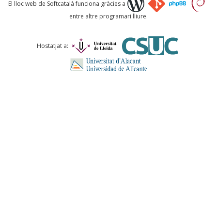
Què proposeu?
El lloc web de Softcatalà funciona gràcies a
entre altre programari lliure.
Comentari *
Hostatjat a:
ENVIA