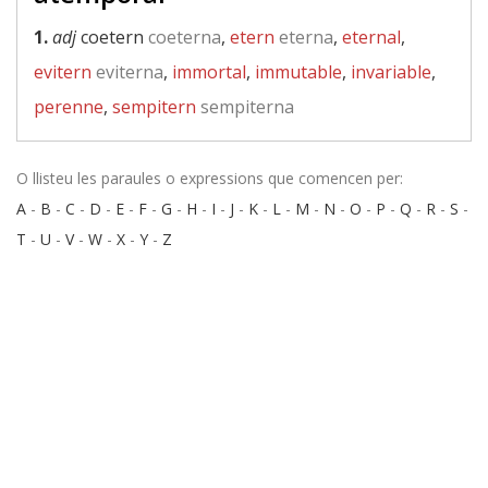
1.
adj
coetern
coeterna
,
etern
eterna
,
eternal
,
evitern
eviterna
,
immortal
,
immutable
,
invariable
,
perenne
,
sempitern
sempiterna
O llisteu les paraules o expressions que comencen per:
A
-
B
-
C
-
D
-
E
-
F
-
G
-
H
-
I
-
J
-
K
-
L
-
M
-
N
-
O
-
P
-
Q
-
R
-
S
-
T
-
U
-
V
-
W
-
X
-
Y
-
Z