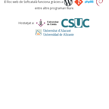
Què proposeu?
El lloc web de Softcatalà funciona gràcies a
entre altre programari lliure.
Comentari *
Hostatjat a:
ENVIA