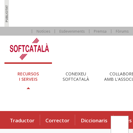
Notícies
Esdeveniments
Premsa
Fòrums
RECURSOS
CONEIXEU
COL·LABOR
I SERVEIS
SOFTCATALÀ
AMB L'ASSOCI
Traductor
Corrector
Diccionaris
Eines