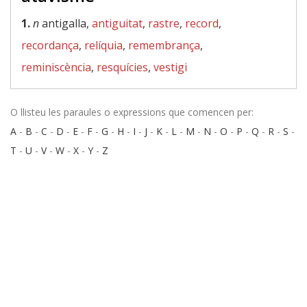
1.
n
antigalla,
antiguitat
,
rastre
,
record
,
recordança
,
relíquia
,
remembrança
,
reminiscència
,
resquícies
,
vestigi
O llisteu les paraules o expressions que comencen per:
A
-
B
-
C
-
D
-
E
-
F
-
G
-
H
-
I
-
J
-
K
-
L
-
M
-
N
-
O
-
P
-
Q
-
R
-
S
-
T
-
U
-
V
-
W
-
X
-
Y
-
Z