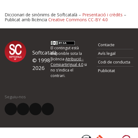
Diccionari de sinònims de Softcatalà –
Presentació i crèdits
–
Publicat amb llicència
Creative Commons CC-BY 4.0
Proposeu-nos millores o 
Contacte
d'errors
El contingut està
Softcatalà
Avís legal
disponible sota la
llicència
Atribució -
© 1998-
Codi de conducta
Si heu trobat un error o voleu proposar alguna millora, ompliu els ca
CompartirIgual 4.0
si
2026
quina és la millora que proposeu o l'error del qual voleu informar-no
no s'indica el
Publicitat
contrari.
El vostre nom *
Seguiu-nos
El vostre correu electrònic *