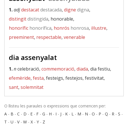
1.
adj
destacat
destacada
,
digne
digna
,
distingit
distingida
, honorable,
honorífic
honorífica
,
honrós
honrosa
,
il·lustre
,
preeminent
,
respectable
,
venerable
dia assenyalat
1.
n
celebració,
commemoració
,
diada
, dia festiu,
efemèride
,
festa
, festeigs, festejos, festivitat,
sant
,
solemnitat
O llisteu les paraules o expressions que comencen per:
A
-
B
-
C
-
D
-
E
-
F
-
G
-
H
-
I
-
J
-
K
-
L
-
M
-
N
-
O
-
P
-
Q
-
R
-
S
-
T
-
U
-
V
-
W
-
X
-
Y
-
Z