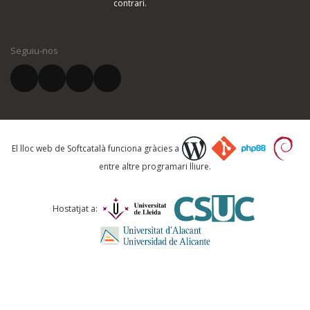
contrari.
El vostre nom *
Seguiu-nos
El vostre correu electrònic *
Què proposeu?
El lloc web de Softcatalà funciona gràcies a
entre altre programari lliure.
Comentari *
Hostatjat a: