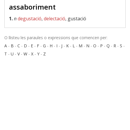
assaboriment
1.
n
degustació
,
delectació
, gustació
O llisteu les paraules o expressions que comencen per:
A
-
B
-
C
-
D
-
E
-
F
-
G
-
H
-
I
-
J
-
K
-
L
-
M
-
N
-
O
-
P
-
Q
-
R
-
S
-
T
-
U
-
V
-
W
-
X
-
Y
-
Z