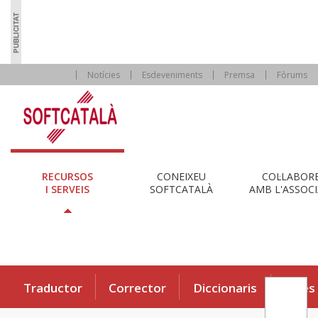
Notícies
Esdeveniments
Premsa
Fòrums
RECURSOS
CONEIXEU
COL·LABOR
I SERVEIS
SOFTCATALÀ
AMB L'ASSOCI
Traductor
Corrector
Diccionaris
Eines