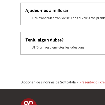
Ajudeu-nos a millorar
Heu trobat un error? Aviseu-nos si veieu cap prob
Teniu algun dubte?
Al fòrum resolem totes les qüestions.
Diccionari de sinònims de Softcatalà –
Presentació i crè
Proposeu-nos millores o i