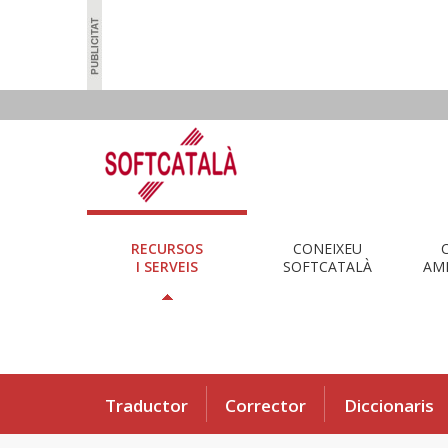
RECURSOS
CONEIXEU
I SERVEIS
SOFTCATALÀ
AMB
Traductor
Corrector
Diccionaris