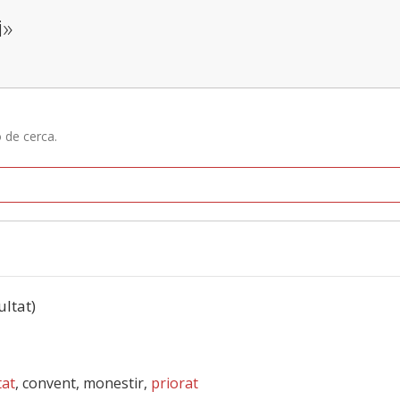
i»
ó de cerca.
ultat)
tat
, convent, monestir,
priorat