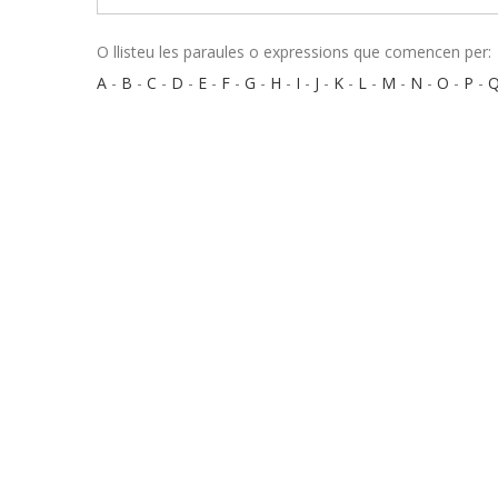
O llisteu les paraules o expressions que comencen per:
A
-
B
-
C
-
D
-
E
-
F
-
G
-
H
-
I
-
J
-
K
-
L
-
M
-
N
-
O
-
P
-