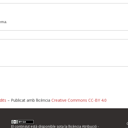
lema.
dits
– Publicat amb llicència
Creative Commons CC-BY 4.0
nformeu d'errors
El contingut està disponible sota la llicència
Atribució -