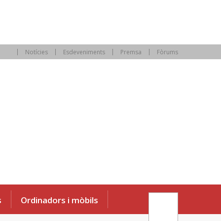
Notícies
Esdeveniments
Premsa
Fòrums
s
Ordinadors i mòbils