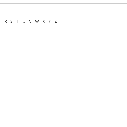
Q
-
R
-
S
-
T
-
U
-
V
-
W
-
X
-
Y
-
Z