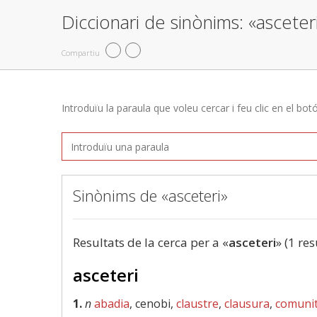
Diccionari de sinònims: «asceter
Compartiu
Introduïu la paraula que voleu cercar i feu clic en el bot
Sinònims de «asceteri»
Resultats de la cerca per a «
asceteri
» (1 res
asceteri
1.
n
abadia
, cenobi,
claustre
,
clausura
,
comuni