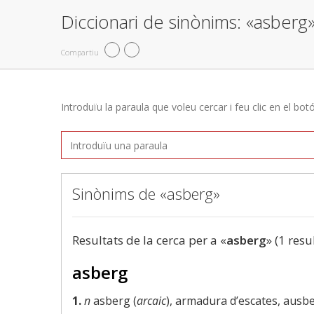
Diccionari de sinònims: «asberg
Compartiu
Introduïu la paraula que voleu cercar i feu clic en el bot
Sinònims de «asberg»
Resultats de la cerca per a «
asberg
» (1 resu
asberg
1.
n
asberg (
arcaic
), armadura d’escates, ausbe