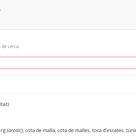
»
ó de cerca.
ltat)
rg (
arcaic
), cota de malla, cota de malles, toca d’escates, tún