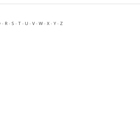
Q
-
R
-
S
-
T
-
U
-
V
-
W
-
X
-
Y
-
Z