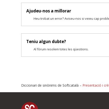
Ajudeu-nos a millorar
Heu trobat un error? Aviseu-nos si veieu cap prob
Teniu algun dubte?
Al fòrum resolem totes les qüestions.
Diccionari de sinònims de Softcatalà –
Presentació i crè
Proposeu-nos millores o i