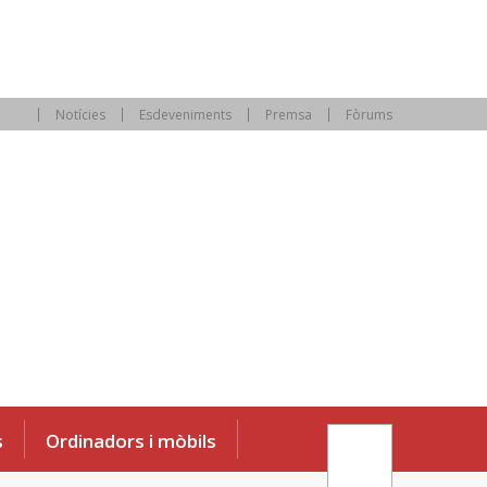
Notícies
Esdeveniments
Premsa
Fòrums
s
Ordinadors i mòbils