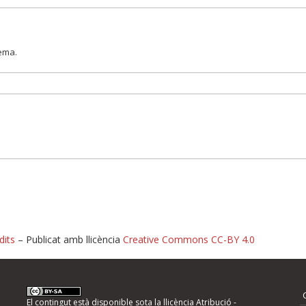
lema.
dits
– Publicat amb llicència
Creative Commons CC-BY 4.0
nformeu d'errors
El contingut està disponible sota la llicència
Atribució -