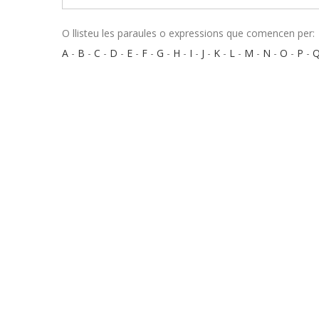
O llisteu les paraules o expressions que comencen per:
A
-
B
-
C
-
D
-
E
-
F
-
G
-
H
-
I
-
J
-
K
-
L
-
M
-
N
-
O
-
P
-