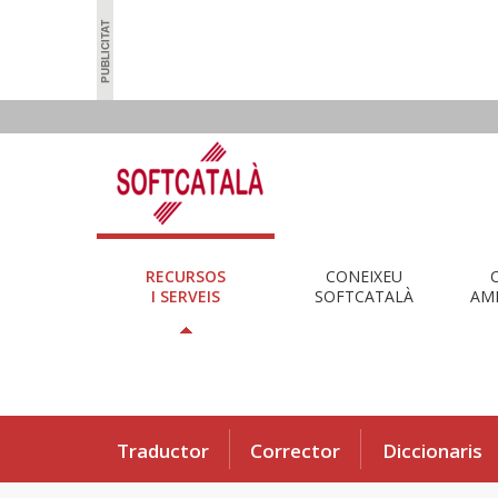
RECURSOS
CONEIXEU
I SERVEIS
SOFTCATALÀ
AMB
Traductor
Corrector
Diccionaris