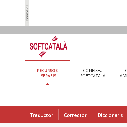
RECURSOS
CONEIXEU
I SERVEIS
SOFTCATALÀ
AMB
Traductor
Corrector
Diccionaris