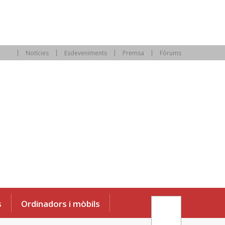
Notícies
Esdeveniments
Premsa
Fòrums
s
Ordinadors i mòbils