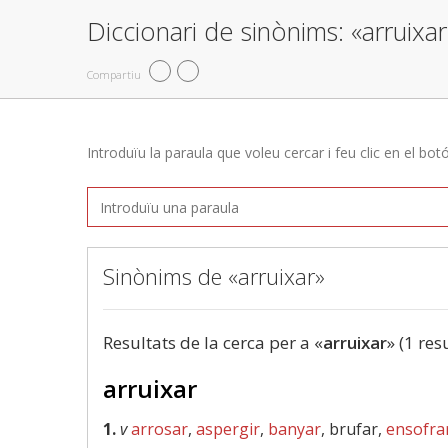
Diccionari de sinònims: «arruixar
Compartiu
Introduïu la paraula que voleu cercar i feu clic en el bot
Sinònims de «arruixar»
Resultats de la cerca per a «
arruixar
» (1 res
arruixar
1.
v
arrosar
,
aspergir
,
banyar
, brufar,
ensofra