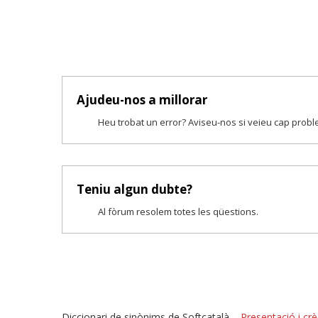
Ajudeu-nos a millorar
Heu trobat un error? Aviseu-nos si veieu cap prob
Teniu algun dubte?
Al fòrum resolem totes les qüestions.
Diccionari de sinònims de Softcatalà –
Presentació i crè