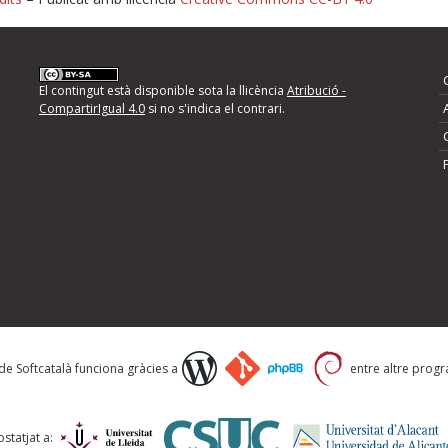
nformeu d'errors
El contingut està disponible sota la llicència
Atribució -
CompartirIgual 4.0
si no s'indica el contrari.
mps següents i descriviu quina és la millora que
 de Softcatalà funciona gràcies a
entre altre progra
statjat a: