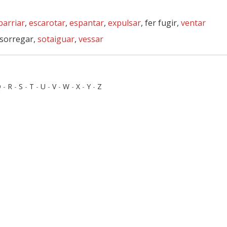
barriar
,
escarotar
,
espantar
,
expulsar
, fer fugir,
ventar
 sorregar,
sotaiguar
,
vessar
Q
-
R
-
S
-
T
-
U
-
V
-
W
-
X
-
Y
-
Z