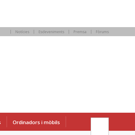
Notícies
Esdeveniments
Premsa
Fòrums
s
Ordinadors i mòbils