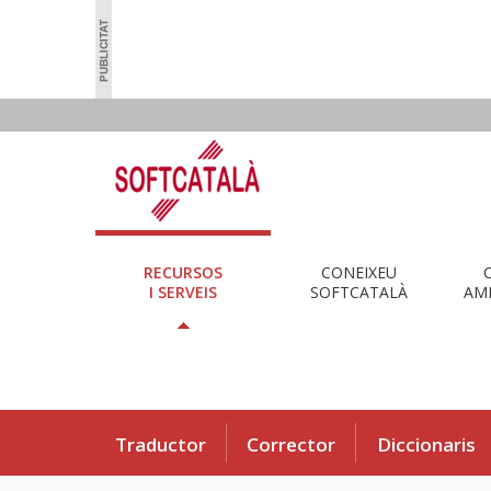
RECURSOS
CONEIXEU
I SERVEIS
SOFTCATALÀ
AMB
Traductor
Corrector
Diccionaris