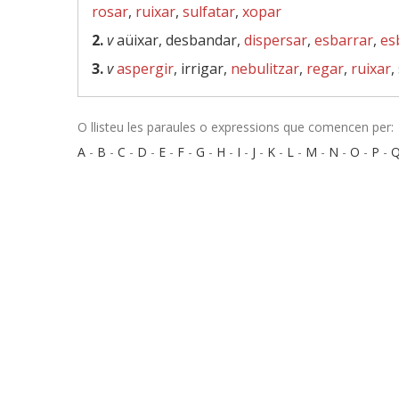
rosar
,
ruixar
,
sulfatar
,
xopar
2.
v
aüixar, desbandar,
dispersar
,
esbarrar
,
es
3.
v
aspergir
, irrigar,
nebulitzar
,
regar
,
ruixar
,
O llisteu les paraules o expressions que comencen per:
A
-
B
-
C
-
D
-
E
-
F
-
G
-
H
-
I
-
J
-
K
-
L
-
M
-
N
-
O
-
P
-