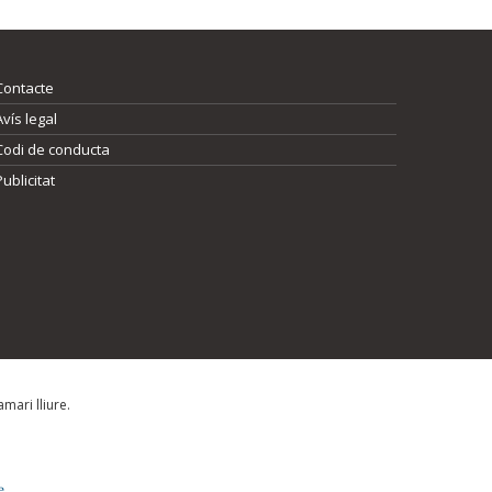
Contacte
Avís legal
Codi de conducta
Publicitat
mari lliure.