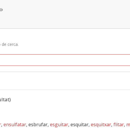
»
ó de cerca.
ultat)
r
,
ensulfatar
, esbrufar,
esguitar
, esquitar,
esquitxar
,
flitar
,
m