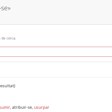
-se»
ó de cerca.
resultat)
sumir
, atribuir-se,
usurpar