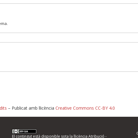
lema.
dits
– Publicat amb llicència
Creative Commons CC-BY 4.0
nformeu d'errors
El contingut està disponible sota la llicència
Atribució -