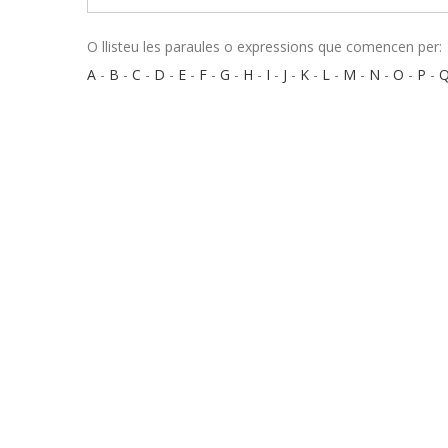
O llisteu les paraules o expressions que comencen per:
A
-
B
-
C
-
D
-
E
-
F
-
G
-
H
-
I
-
J
-
K
-
L
-
M
-
N
-
O
-
P
-