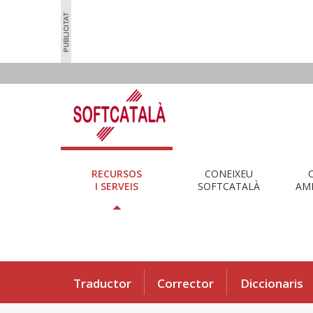
RECURSOS
CONEIXEU
I SERVEIS
SOFTCATALÀ
AMB
Traductor
Corrector
Diccionaris