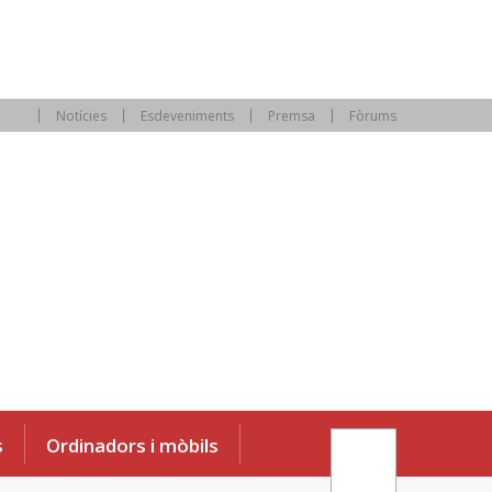
Notícies
Esdeveniments
Premsa
Fòrums
s
Ordinadors i mòbils