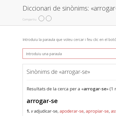
Diccionari de sinònims: «arrogar
Compartiu
Introduïu la paraula que voleu cercar i feu clic en el bot
Sinònims de «arrogar-se»
Resultats de la cerca per a «
arrogar-se
» (1 
arrogar-se
1.
v
adjudicar-se,
apoderar-se
,
apropiar-se
,
as