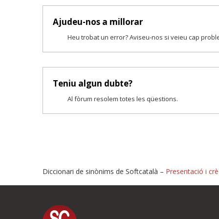
Ajudeu-nos a millorar
Heu trobat un error? Aviseu-nos si veieu cap prob
Teniu algun dubte?
Al fòrum resolem totes les qüestions.
Diccionari de sinònims de Softcatalà –
Presentació i crè
Proposeu-nos millores o i