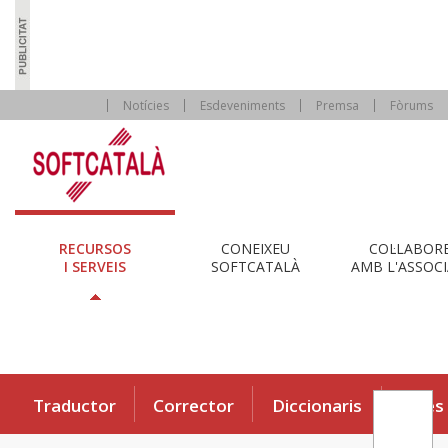
Notícies
Esdeveniments
Premsa
Fòrums
RECURSOS
CONEIXEU
COL·LABOR
I SERVEIS
SOFTCATALÀ
AMB L'ASSOCI
Traductor
Corrector
Diccionaris
Eines