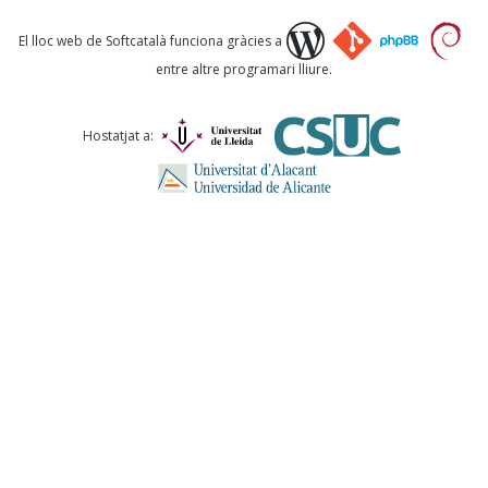
Què proposeu?
El lloc web de Softcatalà funciona gràcies a
entre altre programari lliure.
Comentari *
Hostatjat a:
ENVIA