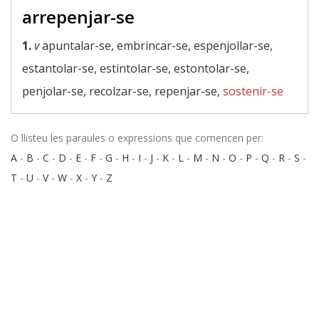
arrepenjar-se
1.
v
apuntalar-se, embrincar-se, espenjollar-se,
estantolar-se, estintolar-se, estontolar-se,
penjolar-se, recolzar-se, repenjar-se,
sostenir-se
O llisteu les paraules o expressions que comencen per:
A
-
B
-
C
-
D
-
E
-
F
-
G
-
H
-
I
-
J
-
K
-
L
-
M
-
N
-
O
-
P
-
Q
-
R
-
S
-
T
-
U
-
V
-
W
-
X
-
Y
-
Z