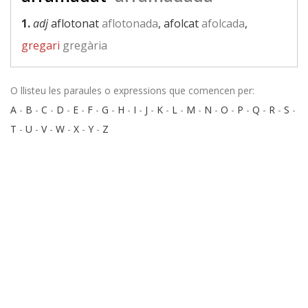
1.
adj
aflotonat
aflotonada
, afolcat
afolcada
,
gregari
gregària
O llisteu les paraules o expressions que comencen per:
A
-
B
-
C
-
D
-
E
-
F
-
G
-
H
-
I
-
J
-
K
-
L
-
M
-
N
-
O
-
P
-
Q
-
R
-
S
-
T
-
U
-
V
-
W
-
X
-
Y
-
Z