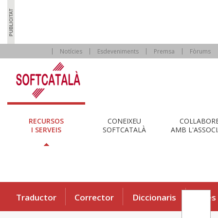
Notícies
Esdeveniments
Premsa
Fòrums
RECURSOS
CONEIXEU
COL·LABOR
I SERVEIS
SOFTCATALÀ
AMB L'ASSOCI
Traductor
Corrector
Diccionaris
Eines