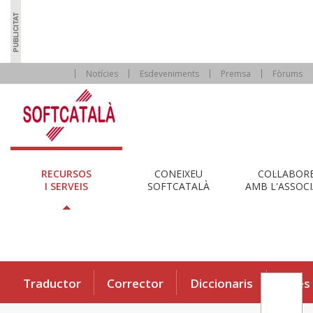
Notícies
Esdeveniments
Premsa
Fòrums
RECURSOS
CONEIXEU
COL·LABOR
I SERVEIS
SOFTCATALÀ
AMB L'ASSOCI
Traductor
Corrector
Diccionaris
Eines