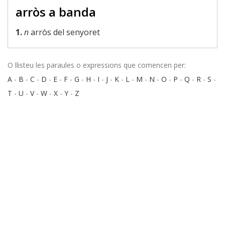
arròs a banda
1.
n
arròs del senyoret
O llisteu les paraules o expressions que comencen per:
A
-
B
-
C
-
D
-
E
-
F
-
G
-
H
-
I
-
J
-
K
-
L
-
M
-
N
-
O
-
P
-
Q
-
R
-
S
-
T
-
U
-
V
-
W
-
X
-
Y
-
Z