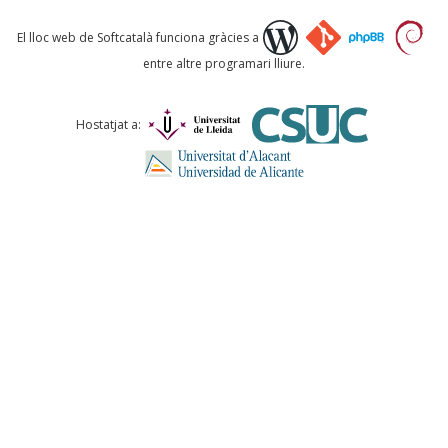
Què proposeu?
El lloc web de Softcatalà funciona gràcies a
entre altre programari lliure.
Comentari *
Hostatjat a:
ENVIA