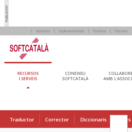
Notícies
Esdeveniments
Premsa
Fòrums
RECURSOS
CONEIXEU
COL·LABOR
I SERVEIS
SOFTCATALÀ
AMB L'ASSOCI
Traductor
Corrector
Diccionaris
Eines