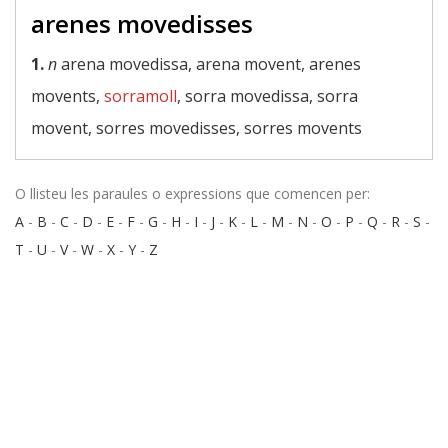
arenes movedisses
1.
n
arena movedissa, arena movent, arenes
movents,
sorramoll
, sorra movedissa, sorra
movent, sorres movedisses, sorres movents
O llisteu les paraules o expressions que comencen per:
A
-
B
-
C
-
D
-
E
-
F
-
G
-
H
-
I
-
J
-
K
-
L
-
M
-
N
-
O
-
P
-
Q
-
R
-
S
-
T
-
U
-
V
-
W
-
X
-
Y
-
Z