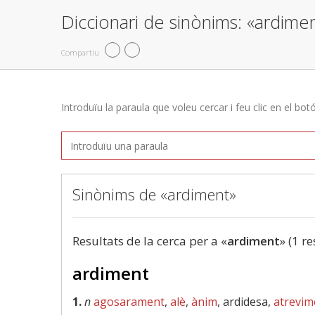
Diccionari de sinònims: «ardime
Compartiu
Introduïu la paraula que voleu cercar i feu clic en el bot
Sinònims de «ardiment»
Resultats de la cerca per a «
ardiment
» (1 re
ardiment
1.
n
agosarament
,
alè
,
ànim
, ardidesa,
atrevim