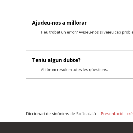
Ajudeu-nos a millorar
Heu trobat un error? Aviseu-nos si veieu cap prob
Teniu algun dubte?
Al fòrum resolem totes les qüestions.
Diccionari de sinònims de Softcatalà –
Presentació i crè