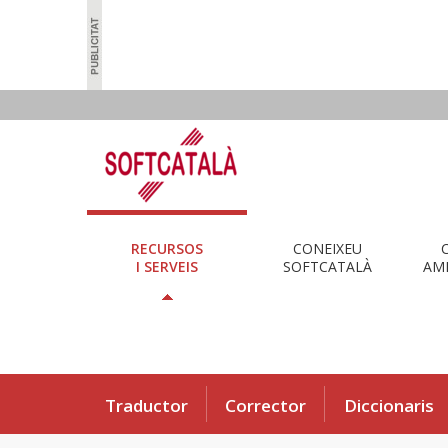
RECURSOS
CONEIXEU
I SERVEIS
SOFTCATALÀ
AMB
Traductor
Corrector
Diccionaris