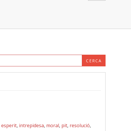
CERCA
,
esperit
,
intrepidesa
,
moral
,
pit
,
resolució
,