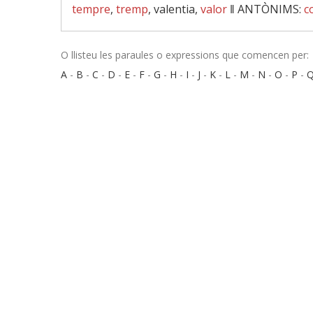
tempre
,
tremp
, valentia,
valor
‖
ANTÒNIMS:
c
O llisteu les paraules o expressions que comencen per:
A
-
B
-
C
-
D
-
E
-
F
-
G
-
H
-
I
-
J
-
K
-
L
-
M
-
N
-
O
-
P
-