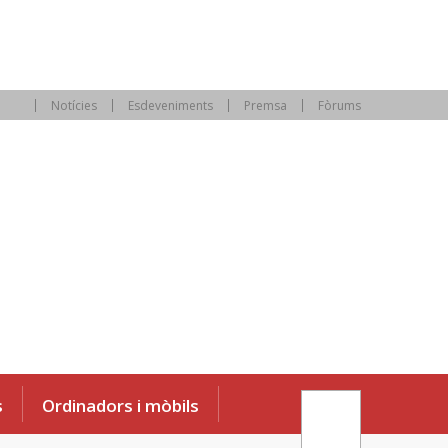
Notícies
Esdeveniments
Premsa
Fòrums
s
Ordinadors i mòbils