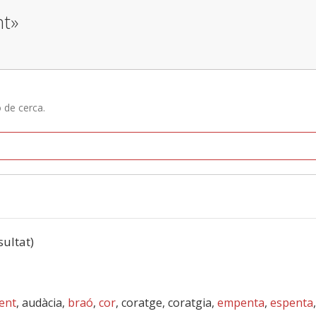
nt»
ó de cerca.
sultat)
ent
, audàcia,
braó
,
cor
, coratge, coratgia,
empenta
,
espenta