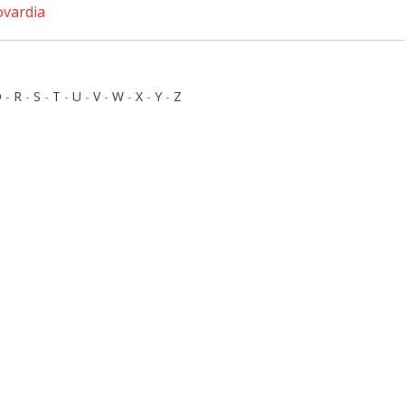
ovardia
Q
-
R
-
S
-
T
-
U
-
V
-
W
-
X
-
Y
-
Z