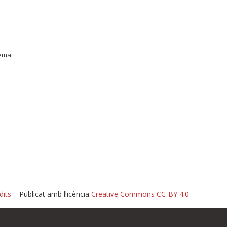
lema.
dits
– Publicat amb llicència
Creative Commons CC-BY 4.0