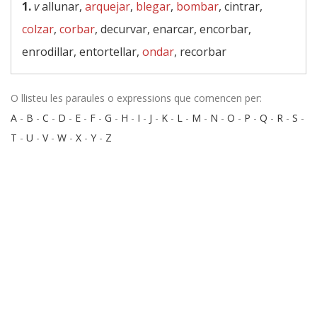
1.
v
allunar,
arquejar
,
blegar
,
bombar
, cintrar,
colzar
,
corbar
, decurvar, enarcar, encorbar,
enrodillar, entortellar,
ondar
, recorbar
O llisteu les paraules o expressions que comencen per:
A
-
B
-
C
-
D
-
E
-
F
-
G
-
H
-
I
-
J
-
K
-
L
-
M
-
N
-
O
-
P
-
Q
-
R
-
S
-
T
-
U
-
V
-
W
-
X
-
Y
-
Z