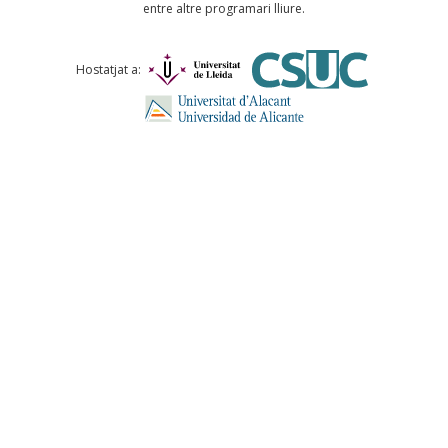
entre altre programari lliure.
Comentari *
Hostatjat a:
ENVIA