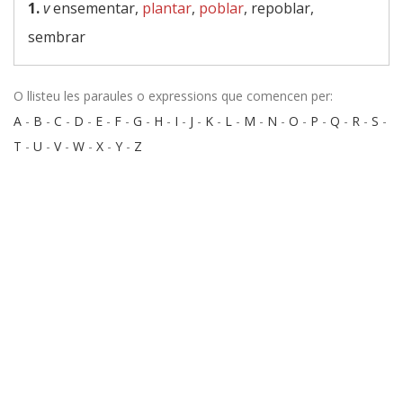
1.
v
ensementar,
plantar
,
poblar
, repoblar,
sembrar
O llisteu les paraules o expressions que comencen per:
A
-
B
-
C
-
D
-
E
-
F
-
G
-
H
-
I
-
J
-
K
-
L
-
M
-
N
-
O
-
P
-
Q
-
R
-
S
-
T
-
U
-
V
-
W
-
X
-
Y
-
Z