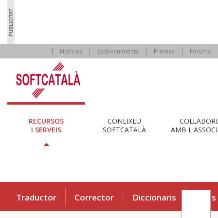
Notícies
Esdeveniments
Premsa
Fòrums
RECURSOS
CONEIXEU
COL·LABOR
I SERVEIS
SOFTCATALÀ
AMB L'ASSOCI
Traductor
Corrector
Diccionaris
Eines