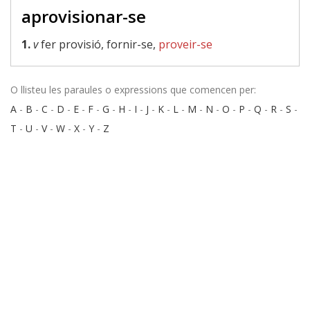
aprovisionar-se
1.
v
fer provisió, fornir-se,
proveir-se
O llisteu les paraules o expressions que comencen per:
A
-
B
-
C
-
D
-
E
-
F
-
G
-
H
-
I
-
J
-
K
-
L
-
M
-
N
-
O
-
P
-
Q
-
R
-
S
-
T
-
U
-
V
-
W
-
X
-
Y
-
Z