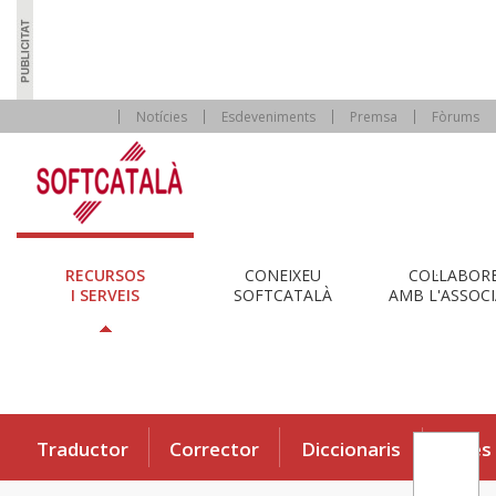
Notícies
Esdeveniments
Premsa
Fòrums
RECURSOS
CONEIXEU
COL·LABOR
I SERVEIS
SOFTCATALÀ
AMB L'ASSOCI
Traductor
Corrector
Diccionaris
Eines