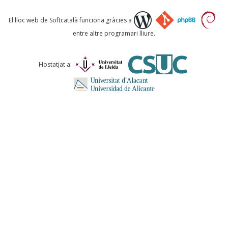
Què proposeu?
El lloc web de Softcatalà funciona gràcies a
entre altre programari lliure.
Comentari *
Hostatjat a:
ENVIA