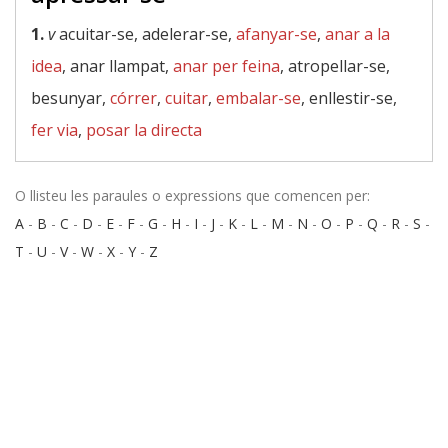
1.
v
acuitar-se, adelerar-se,
afanyar-se
,
anar a la
idea
, anar llampat,
anar per feina
, atropellar-se,
besunyar,
córrer
,
cuitar
,
embalar-se
, enllestir-se,
fer via
,
posar la directa
O llisteu les paraules o expressions que comencen per:
A
-
B
-
C
-
D
-
E
-
F
-
G
-
H
-
I
-
J
-
K
-
L
-
M
-
N
-
O
-
P
-
Q
-
R
-
S
-
T
-
U
-
V
-
W
-
X
-
Y
-
Z