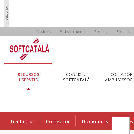
Notícies
Esdeveniments
Premsa
Fòrums
RECURSOS
CONEIXEU
COL·LABOR
I SERVEIS
SOFTCATALÀ
AMB L'ASSOCI
Traductor
Corrector
Diccionaris
Eines