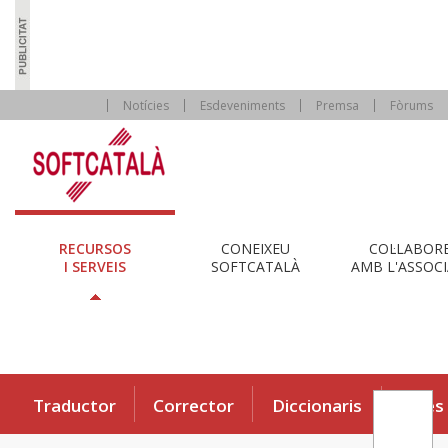
Notícies
Esdeveniments
Premsa
Fòrums
RECURSOS
CONEIXEU
COL·LABOR
I SERVEIS
SOFTCATALÀ
AMB L'ASSOCI
Traductor
Corrector
Diccionaris
Eines