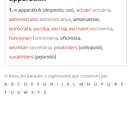
1.
n
apparàtxik (
despectiu; rus
),
actuari
actuària
,
administratiu
administrativa
, amanuense,
buròcrata
,
escriba
,
escrivà
,
escrivent
escriventa
,
funcionari
funcionària
, oficinista,
secretari
secretària
,
pixatinters
(
col·loquial
),
sucatinters
(
pejoratiu
)
O llisteu les paraules o expressions que comencen per:
A
-
B
-
C
-
D
-
E
-
F
-
G
-
H
-
I
-
J
-
K
-
L
-
M
-
N
-
O
-
P
-
Q
-
R
-
S
-
T
-
U
-
V
-
W
-
X
-
Y
-
Z