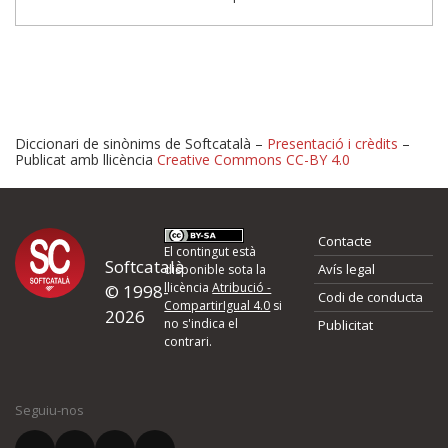
Diccionari de sinònims de Softcatalà –
Presentació i crèdits
–
Publicat amb llicència
Creative Commons CC-BY 4.0
Proposeu-nos millores o 
Contacte
d'errors
El contingut està
Softcatalà
Avís legal
disponible sota la
llicència
Atribució -
© 1998-
Codi de conducta
Si heu trobat un error o voleu proposar alguna millora, ompliu els ca
CompartirIgual 4.0
si
2026
quina és la millora que proposeu o l'error del qual voleu informar-no
no s'indica el
Publicitat
contrari.
El vostre nom *
Seguiu-nos