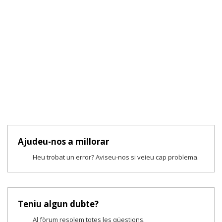
Ajudeu-nos a millorar
Heu trobat un error? Aviseu-nos si veieu cap problema.
Teniu algun dubte?
Al fòrum resolem totes les qüestions.