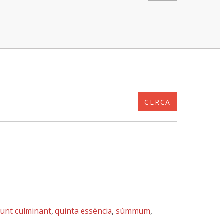
CERCA
unt culminant
,
quinta essència
,
súmmum
,