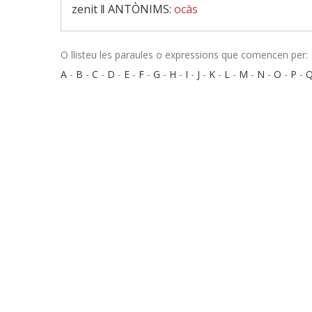
zenit ‖
ANTÒNIMS:
ocàs
O llisteu les paraules o expressions que comencen per:
A
-
B
-
C
-
D
-
E
-
F
-
G
-
H
-
I
-
J
-
K
-
L
-
M
-
N
-
O
-
P
-