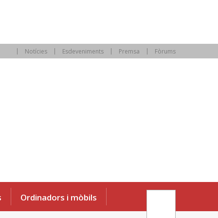
Notícies
Esdeveniments
Premsa
Fòrums
s
Ordinadors i mòbils