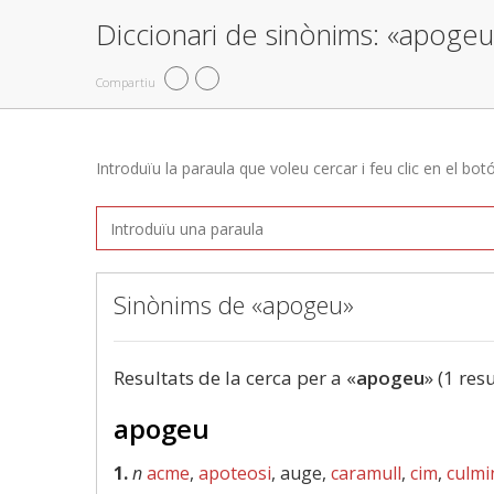
Diccionari de sinònims: «apogeu
Compartiu
Introduïu la paraula que voleu cercar i feu clic en el bot
Sinònims de «apogeu»
Resultats de la cerca per a «
apogeu
» (1 resu
apogeu
1.
n
acme
,
apoteosi
, auge,
caramull
,
cim
,
culmi