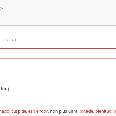
»
ó de cerca.
ltat)
nació
,
cúspide
,
esplendor
, non plus ultra,
pinacle
,
plenitud
,
p