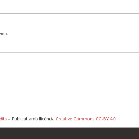
lema.
dits
– Publicat amb llicència
Creative Commons CC-BY 4.0