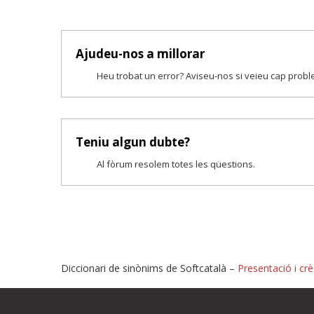
Ajudeu-nos a millorar
Heu trobat un error? Aviseu-nos si veieu cap prob
Teniu algun dubte?
Al fòrum resolem totes les qüestions.
Diccionari de sinònims de Softcatalà –
Presentació i crè