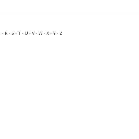
Q
-
R
-
S
-
T
-
U
-
V
-
W
-
X
-
Y
-
Z