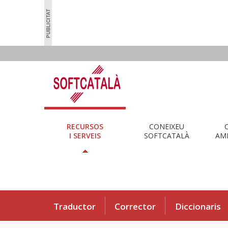
RECURSOS
CONEIXEU
I SERVEIS
SOFTCATALÀ
AMB
Traductor
Corrector
Diccionaris