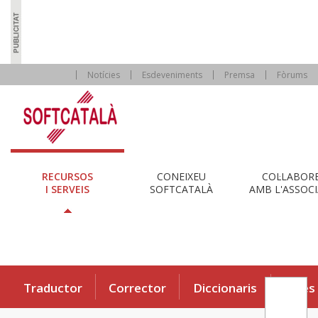
Notícies
Esdeveniments
Premsa
Fòrums
RECURSOS
CONEIXEU
COL·LABOR
I SERVEIS
SOFTCATALÀ
AMB L'ASSOCI
Traductor
Corrector
Diccionaris
Eines