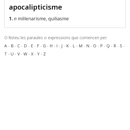
apocalipticisme
1.
n
mil·lenarisme, quiliasme
O llisteu les paraules o expressions que comencen per:
A
-
B
-
C
-
D
-
E
-
F
-
G
-
H
-
I
-
J
-
K
-
L
-
M
-
N
-
O
-
P
-
Q
-
R
-
S
-
T
-
U
-
V
-
W
-
X
-
Y
-
Z