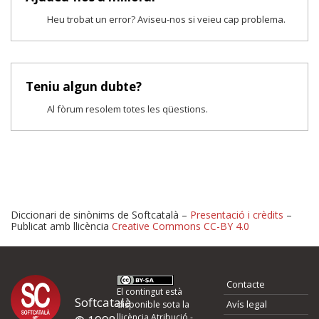
Heu trobat un error? Aviseu-nos si veieu cap problema.
Teniu algun dubte?
Al fòrum resolem totes les qüestions.
Diccionari de sinònims de Softcatalà –
Presentació i crèdits
–
Publicat amb llicència
Creative Commons CC-BY 4.0
Proposeu-nos millores o 
Contacte
d'errors
El contingut està
Softcatalà
Avís legal
disponible sota la
llicència
Atribució -