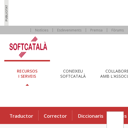
Notícies
Esdeveniments
Premsa
Fòrums
RECURSOS
CONEIXEU
COL·LABOR
I SERVEIS
SOFTCATALÀ
AMB L'ASSOCI
Traductor
Corrector
Diccionaris
Eines