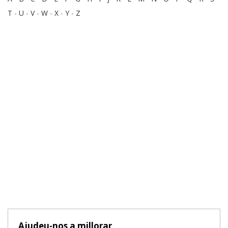
T
-
U
-
V
-
W
-
X
-
Y
-
Z
Ajudeu-nos a millorar