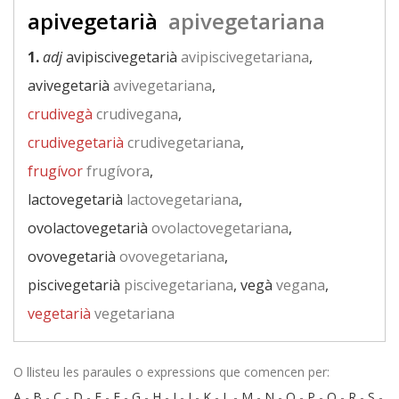
apivegetarià
apivegetariana
1.
adj
avipiscivegetarià
avipiscivegetariana
,
avivegetarià
avivegetariana
,
crudivegà
crudivegana
,
crudivegetarià
crudivegetariana
,
frugívor
frugívora
,
lactovegetarià
lactovegetariana
,
ovolactovegetarià
ovolactovegetariana
,
ovovegetarià
ovovegetariana
,
piscivegetarià
piscivegetariana
, vegà
vegana
,
vegetarià
vegetariana
O llisteu les paraules o expressions que comencen per:
A
-
B
-
C
-
D
-
E
-
F
-
G
-
H
-
I
-
J
-
K
-
L
-
M
-
N
-
O
-
P
-
Q
-
R
-
S
-