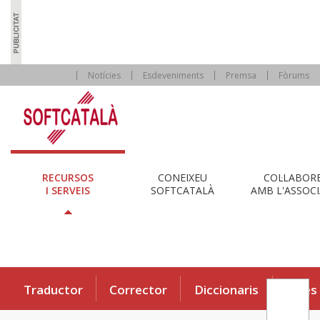
Notícies
Esdeveniments
Premsa
Fòrums
RECURSOS
CONEIXEU
COL·LABOR
I SERVEIS
SOFTCATALÀ
AMB L'ASSOCI
Traductor
Corrector
Diccionaris
Eines