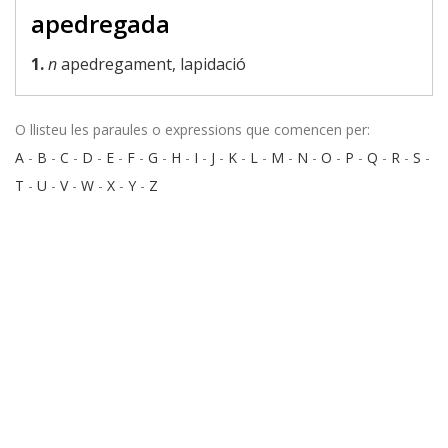
apedregada
1.
n
apedregament, lapidació
O llisteu les paraules o expressions que comencen per:
A
-
B
-
C
-
D
-
E
-
F
-
G
-
H
-
I
-
J
-
K
-
L
-
M
-
N
-
O
-
P
-
Q
-
R
-
S
-
T
-
U
-
V
-
W
-
X
-
Y
-
Z