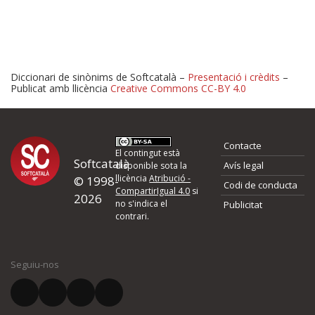
Diccionari de sinònims de Softcatalà –
Presentació i crèdits
–
Publicat amb llicència
Creative Commons CC-BY 4.0
Proposeu-nos millores o 
Contacte
d'errors
El contingut està
Softcatalà
Avís legal
disponible sota la
llicència
Atribució -
© 1998-
Codi de conducta
Si heu trobat un error o voleu proposar alguna millora, ompliu els ca
CompartirIgual 4.0
si
2026
quina és la millora que proposeu o l'error del qual voleu informar-no
no s'indica el
Publicitat
contrari.
El vostre nom *
Seguiu-nos
El vostre correu electrònic *