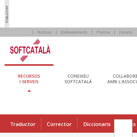
Notícies
Esdeveniments
Premsa
Fòrums
RECURSOS
CONEIXEU
COL·LABOR
I SERVEIS
SOFTCATALÀ
AMB L'ASSOCI
Traductor
Corrector
Diccionaris
Eines