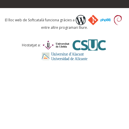
Què proposeu?
El lloc web de Softcatalà funciona gràcies a
entre altre programari lliure.
Comentari *
Hostatjat a:
ENVIA