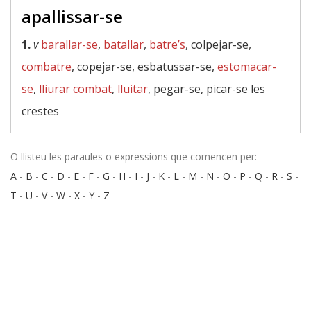
apallissar-se
1.
v
barallar-se
,
batallar
,
batre’s
, colpejar-se,
combatre
, copejar-se, esbatussar-se,
estomacar-
se
,
lliurar combat
,
lluitar
, pegar-se, picar-se les
crestes
O llisteu les paraules o expressions que comencen per:
A
-
B
-
C
-
D
-
E
-
F
-
G
-
H
-
I
-
J
-
K
-
L
-
M
-
N
-
O
-
P
-
Q
-
R
-
S
-
T
-
U
-
V
-
W
-
X
-
Y
-
Z