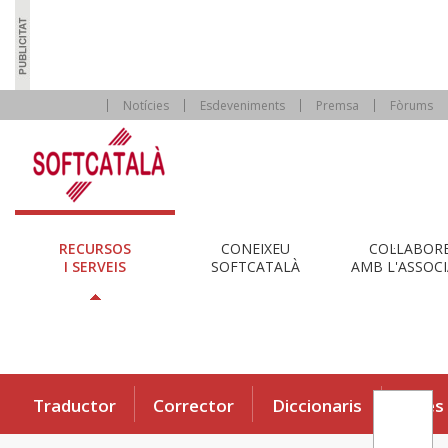
Notícies
Esdeveniments
Premsa
Fòrums
RECURSOS
CONEIXEU
COL·LABOR
I SERVEIS
SOFTCATALÀ
AMB L'ASSOCI
Traductor
Corrector
Diccionaris
Eines