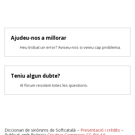
Ajudeu-nos a millorar
Heu trobat un error? Aviseu-nos si veieu cap problema.
Teniu algun dubte?
Al fòrum resolem totes les qüestions.
Diccionari de sinònims de Softcatalà –
Presentació i crèdits
–
Publicat amb llicència
Creative Commons CC-BY 4.0