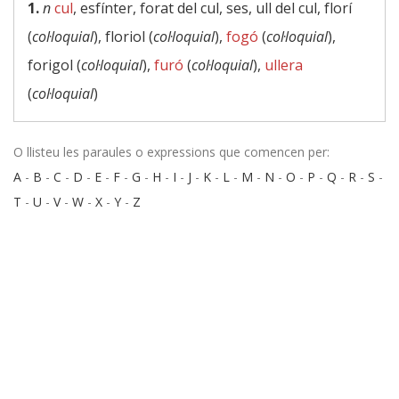
1.
n
cul
, esfínter, forat del cul, ses, ull del cul, florí
(
col·loquial
), floriol (
col·loquial
),
fogó
(
col·loquial
),
forigol (
col·loquial
),
furó
(
col·loquial
),
ullera
(
col·loquial
)
O llisteu les paraules o expressions que comencen per:
A
-
B
-
C
-
D
-
E
-
F
-
G
-
H
-
I
-
J
-
K
-
L
-
M
-
N
-
O
-
P
-
Q
-
R
-
S
-
T
-
U
-
V
-
W
-
X
-
Y
-
Z