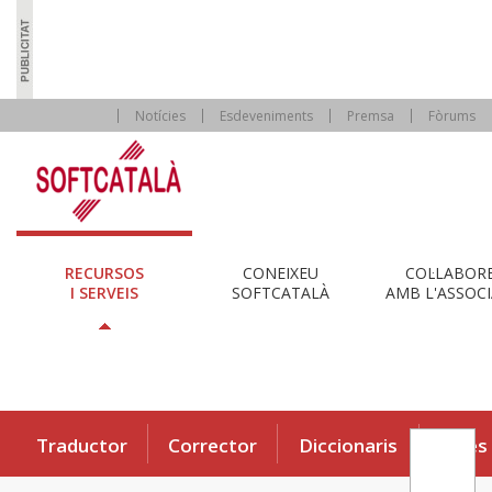
Notícies
Esdeveniments
Premsa
Fòrums
RECURSOS
CONEIXEU
COL·LABOR
I SERVEIS
SOFTCATALÀ
AMB L'ASSOCI
Traductor
Corrector
Diccionaris
Eines