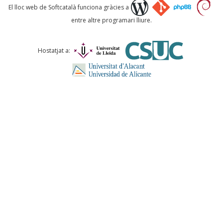
Què proposeu?
El lloc web de Softcatalà funciona gràcies a
entre altre programari lliure.
Comentari *
Hostatjat a:
ENVIA