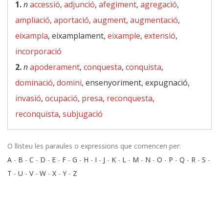
1.
n
accessió
,
adjunció
,
afegiment
,
agregació
,
ampliació
,
aportació
,
augment
,
augmentació
,
eixampla
, eixamplament,
eixample
,
extensió
,
incorporació
2.
n
apoderament
,
conquesta
,
conquista
,
dominació
,
domini
, ensenyoriment, expugnació,
invasió
,
ocupació
,
presa
,
reconquesta
,
reconquista
,
subjugació
O llisteu les paraules o expressions que comencen per:
A
-
B
-
C
-
D
-
E
-
F
-
G
-
H
-
I
-
J
-
K
-
L
-
M
-
N
-
O
-
P
-
Q
-
R
-
S
-
T
-
U
-
V
-
W
-
X
-
Y
-
Z