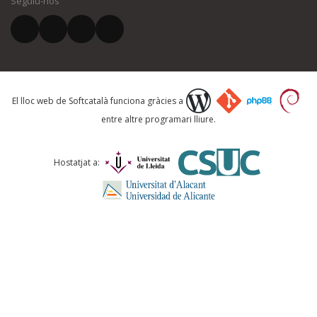
Seguiu-nos
El vostre correu electrònic *
Què proposeu?
El lloc web de Softcatalà funciona gràcies a
entre altre programari lliure.
Comentari *
Hostatjat a: