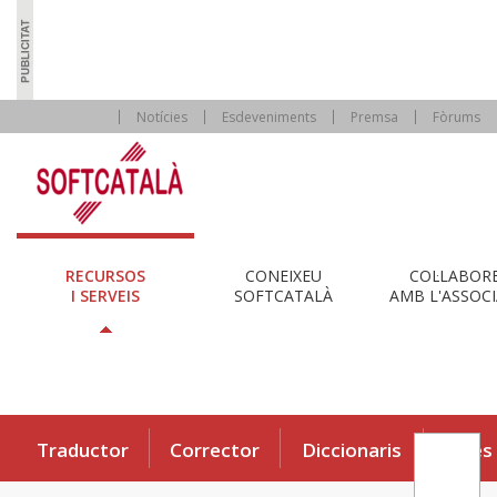
Notícies
Esdeveniments
Premsa
Fòrums
RECURSOS
CONEIXEU
COL·LABOR
I SERVEIS
SOFTCATALÀ
AMB L'ASSOCI
Traductor
Corrector
Diccionaris
Eines