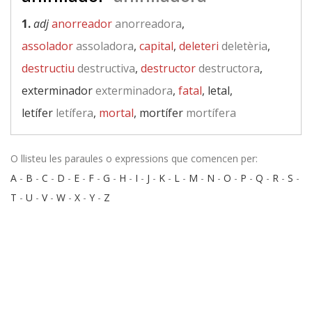
1.
adj
anorreador
anorreadora
,
assolador
assoladora
,
capital
,
deleteri
deletèria
,
destructiu
destructiva
,
destructor
destructora
,
exterminador
exterminadora
,
fatal
, letal,
letífer
letífera
,
mortal
, mortífer
mortífera
O llisteu les paraules o expressions que comencen per:
A
-
B
-
C
-
D
-
E
-
F
-
G
-
H
-
I
-
J
-
K
-
L
-
M
-
N
-
O
-
P
-
Q
-
R
-
S
-
T
-
U
-
V
-
W
-
X
-
Y
-
Z