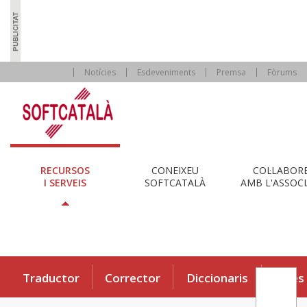
Notícies
Esdeveniments
Premsa
Fòrums
RECURSOS
CONEIXEU
COL·LABOR
I SERVEIS
SOFTCATALÀ
AMB L'ASSOCI
Traductor
Corrector
Diccionaris
Eines