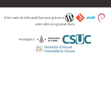
Què proposeu?
El lloc web de Softcatalà funciona gràcies a
entre altre programari lliure.
Comentari *
Hostatjat a:
ENVIA