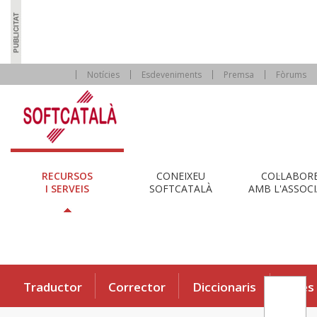
Notícies
Esdeveniments
Premsa
Fòrums
RECURSOS
CONEIXEU
COL·LABOR
I SERVEIS
SOFTCATALÀ
AMB L'ASSOCI
Traductor
Corrector
Diccionaris
Eines