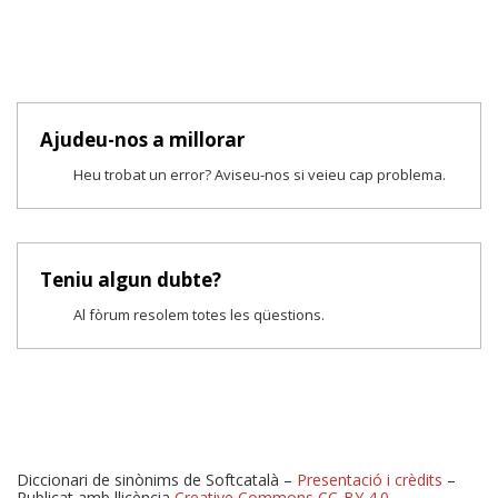
Ajudeu-nos a millorar
Heu trobat un error? Aviseu-nos si veieu cap problema.
Teniu algun dubte?
Al fòrum resolem totes les qüestions.
Diccionari de sinònims de Softcatalà –
Presentació i crèdits
–
Publicat amb llicència
Creative Commons CC-BY 4.0