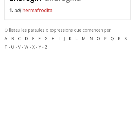
1.
adj
hermafrodita
O llisteu les paraules o expressions que comencen per:
A
-
B
-
C
-
D
-
E
-
F
-
G
-
H
-
I
-
J
-
K
-
L
-
M
-
N
-
O
-
P
-
Q
-
R
-
S
-
T
-
U
-
V
-
W
-
X
-
Y
-
Z