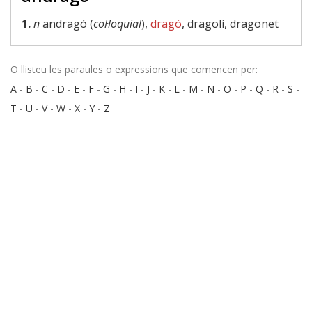
1.
n
andragó (
col·loquial
),
dragó
, dragolí, dragonet
O llisteu les paraules o expressions que comencen per:
A
-
B
-
C
-
D
-
E
-
F
-
G
-
H
-
I
-
J
-
K
-
L
-
M
-
N
-
O
-
P
-
Q
-
R
-
S
-
T
-
U
-
V
-
W
-
X
-
Y
-
Z