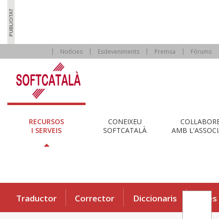
Notícies
Esdeveniments
Premsa
Fòrums
RECURSOS
CONEIXEU
COL·LABOR
I SERVEIS
SOFTCATALÀ
AMB L'ASSOCI
Traductor
Corrector
Diccionaris
Eines