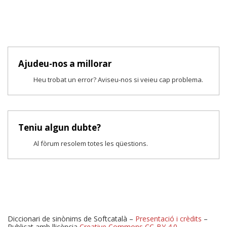
Ajudeu-nos a millorar
Heu trobat un error? Aviseu-nos si veieu cap problema.
Teniu algun dubte?
Al fòrum resolem totes les qüestions.
Diccionari de sinònims de Softcatalà –
Presentació i crèdits
–
Publicat amb llicència
Creative Commons CC-BY 4.0